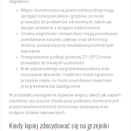
zagadnień:
Wilgoć i kondensacja na powierzchni podłogi mogą
sprzyjać rozwojowi pleśni i grzybów, co może
prowadzić do problemów zdrowotnych, takich jak
alergie i problemy z drogami oddechowymi.
Zmiany wilgotności i temperatury mogą powodować
powstawanie szczelin, pęknięć oraz deformacji
drewna, zwłaszcza przy niewłaściwej kontroli tych
warunków.
Przegrzewanie podłogi (powyżej 27–29°C) może
prowadzić do trwałych uszkodzeń.
Brak odpowiedniego wygrzewania podłoża oraz
stosowanie dywanów i mebli bez nóżek ogranicza
przepływ ciepła, co może powodować miejscowe
przegrzewanie lub zawilgocenie.
W przypadku wystąpienia objawów wilgoci, takich jak zapach
stęchlizny czy uczucie chłodu przy podłodze, konieczne jest
przeprowadzenie kontroli termicznej i izolacyjnej oraz
podjęcie działań naprawczych.
Kiedy lepiej zdecydować się na grzejniki