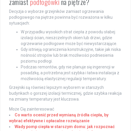
zamiast
podłogówki
na piętrze?
Decyzja o wyborze grzejników zamiast ogrzewania
podłogowego na piętrze powinna być rozważona w kilku
sytuacjach:
W przypadku wysokich strat ciepła z powodu słabej
izolacji ścian, nieszczelnych okien lub drzwi, gdzie
ogrzewanie podłogowe może być niewystarczające.
Gdy istnieją ograniczenia konstrukcyjne, takie jak niska
nośność stropów lub brak możliwości podniesienia
poziomu podłogi.
Podczas remontów, gdy nie planuje się ingerencji w
posadzkę, a potrzebna jest szybka i łatwa instalacja z
możliwością elastycznej regulacji temperatury.
Grzejniki są również lepszym wyborem w starszych
budynkach o gorszej izolacji termicznej, gdzie szybka reakcja
na zmiany temperatury jest kluczowa.
Może Cię zainteresować
Co warto ocenić przed wymianą źródła ciepła, by
wybrać efektywne i opłacalne rozwiązanie
Wady pomp ciepła w starszym domu: jak rozpoznać