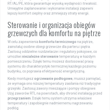
RT/AL/PE, która gwarantuje wysoką wydajność i trwałość.
Umiejętne zaplanowanie i wykonanie instalacji zapewni
lepszy komfort cieplny oraz zmniejszy straty energii.
Sterowanie i organizacja obiegów
grzewczych dla komfortu na piętrze
W celu zapewnienia
komfortu termicznego
na piętrze,
zainstaluj osobne obiegi grzewcze dla parteru i piętra.
Zastosuj oddzielne rozdzielacze i regulatory pokojowe, co
umożliwi
niezależne sterowanie
temperaturą w każdym
pomieszczeniu. Dzięki temu możesz dostosować pracę
systemu do charakterystyki termicznej każdego poziomu
budynku, co poprawia efektywność energetyczną.
Kiedy montujesz
ogrzewanie podłogowe
, musisz pamiętać,
że wymaga ono niższej temperatury zasilania niż tradycyjne
grzejniki. Zastosuj zawory mieszające i pompy obiegowe.
Użyj zaworów RTL na powrotach, aby chronić instalację przed
przegrzaniem
. Dzięki temu system utrzyma właściwe
temperatury i zapobiegnie nadmiernemu nagrzewaniu
podłóg.