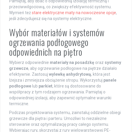
Pamiętaj, aby dbać o odpowiednią izolację termiczną i
przeciwwilgociową, co zwiększy efektywność systemu.
Wymień też
stare elektryczne maty na nowoczesne opcje
,
jeśli zdecydujesz się na systemy elektryczne.
Wybór materiałów i systemów
ogrzewania podłogowego
odpowiednich na piętro
Wybierz odpowiednie
materiały na posadzkę
oraz
systemy
grzewcze
, aby ogrzewanie podłogowe na piętrze działało
efektywnie. Zastosuj
wylewkę anhydrytową
, która jest
lżejsza i zmniejsza obciążenie stropu. Wykorzystuj
panele
podłogowe
lub
parkiet
, które są dostosowane do
współpracy z tym rodzajem ogrzewania. Pamiętaj o
odpowiedniej izolacji, aby zapewnić optymalne warunki
termiczne.
Podczas projektowania systemu, zainstaluj oddzielne obiegi
grzewcze dla piętra i parteru. Umożliwi to niezależne
sterowanie oraz optymalizację pracy całego systemu.
Wybierając rury, skorzystaj z rury wielowarstwowej PE-