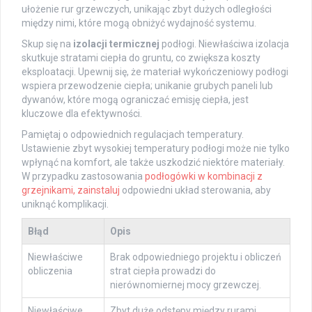
ułożenie rur grzewczych, unikając zbyt dużych odległości
między nimi, które mogą obniżyć wydajność systemu.
Skup się na
izolacji termicznej
podłogi. Niewłaściwa izolacja
skutkuje stratami ciepła do gruntu, co zwiększa koszty
eksploatacji. Upewnij się, że materiał wykończeniowy podłogi
wspiera przewodzenie ciepła; unikanie grubych paneli lub
dywanów, które mogą ograniczać emisję ciepła, jest
kluczowe dla efektywności.
Pamiętaj o odpowiednich regulacjach temperatury.
Ustawienie zbyt wysokiej temperatury podłogi może nie tylko
wpłynąć na komfort, ale także uszkodzić niektóre materiały.
W przypadku zastosowania
podłogówki w kombinacji z
grzejnikami, zainstaluj
odpowiedni układ sterowania, aby
uniknąć komplikacji.
Błąd
Opis
Niewłaściwe
Brak odpowiedniego projektu i obliczeń
obliczenia
strat ciepła prowadzi do
nierównomiernej mocy grzewczej.
Niewłaściwe
Zbyt duże odstępy między rurami