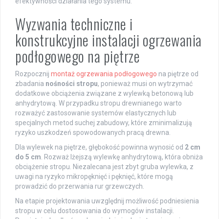
efektywności działania tego systemu.
Wyzwania techniczne i
konstrukcyjne instalacji ogrzewania
podłogowego na piętrze
Rozpocznij
montaż ogrzewania podłogowego
na piętrze od
zbadania
nośności stropu
, ponieważ musi on wytrzymać
dodatkowe obciążenia związane z wylewką betonową lub
anhydrytową. W przypadku stropu drewnianego warto
rozważyć zastosowanie systemów elastycznych lub
specjalnych metod suchej zabudowy, które zminimalizują
ryzyko uszkodzeń spowodowanych pracą drewna.
Dla wylewek na piętrze, głębokość powinna wynosić od
2 cm
do 5 cm
. Rozważ lżejszą wylewkę anhydrytową, która obniża
obciążenie stropu. Niezalecana jest zbyt gruba wylewka, z
uwagi na ryzyko mikropęknięć i pęknięć, które mogą
prowadzić do przerwania rur grzewczych.
Na etapie projektowania uwzględnij możliwość podniesienia
stropu w celu dostosowania do wymogów instalacji.