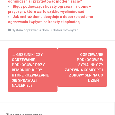
ograniczenia i przygotować modernizację?
Błędy podnoszące koszty ogrzewania domu –
przyczyny, które warto szybko wyeliminować
Jak metraż domu decyduje o doborze systemu
ogrzewania i wpływa na koszty eksploatacji
System ogrzewania domu i dobór rozwiązań
Post
←
GRZEJNIKI CZY
OGRZEWANIE
navigation
OGRZEWANIE
PODŁOGOWE W
PODŁOGOWE PRZY
SYPIALNI: CZY
REMONCIE: KIEDY
ZAPEWNIA KOMFORT I
KTÓRE ROZWIĄZANIE
ZDROWY SEN NA CO
SIĘ SPRAWDZI
DZIEŃ
→
NAJLEPIEJ?
Search