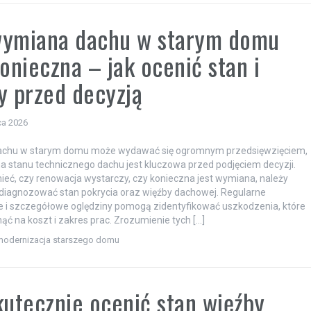
wymiana dachu w starym domu
konieczna – jak ocenić stan i
y przed decyzją
ca 2026
chu w starym domu może wydawać się ogromnym przedsięwzięciem,
a stanu technicznego dachu jest kluczowa przed podjęciem decyzji.
eć, czy renowacja wystarczy, czy konieczna jest wymiana, należy
diagnozować stan pokrycia oraz więźby dachowej. Regularne
 i szczegółowe oględziny pomogą zidentyfikować uszkodzenia, które
ć na koszt i zakres prac. Zrozumienie tych […]
modernizacja starszego domu
kutecznie ocenić stan więźby