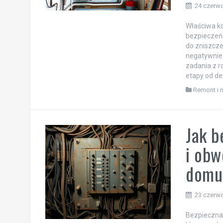
24 czerw
Właściwa ko
bezpieczeń
do zniszcze
negatywnie 
zadania z r
etapy od d
Remont i 
Jak b
i obw
domu
23 czerw
Bezpieczna 