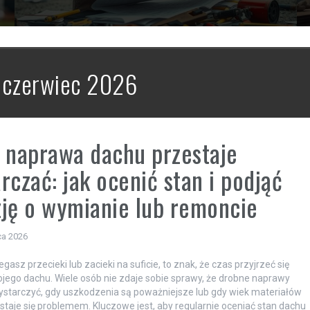
:
czerwiec 2026
 naprawa dachu przestaje
rczać: jak ocenić stan i podjąć
ję o wymianie lub remoncie
ca 2026
egasz przecieki lub zacieki na suficie, to znak, że czas przyjrzeć się
jego dachu. Wiele osób nie zdaje sobie sprawy, że drobne naprawy
starczyć, gdy uszkodzenia są poważniejsze lub gdy wiek materiałów
taje się problemem. Kluczowe jest, aby regularnie oceniać stan dachu