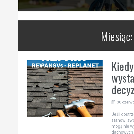
Miesiąc
Kiedy
wysta
decyz
30 czerw
Jeśli dostrz
stanowi swo
mogą nie wy
dachowych s