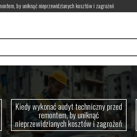
montem, by uniknąć nieprzewidzianych kosztów i zagrożeń
ędna: kluczowe sytuacje i praktyczne wskazówki przed decyzją
 technicznego: kluczowe kroki i typowe pułapki przed kontrolą
 kluczowe listy i najczęstsze pułapki do uniknięcia
 kluczowe elementy i interpretacja dla skutecznych decyzji
czego zależy jego cena na rynku nieruchomości?
Kiedy wykonać audyt techniczny przed
remontem, by uniknąć
nieprzewidzianych kosztów i zagrożeń