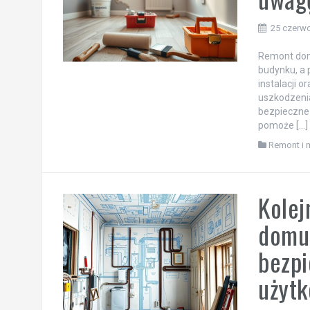
25 czerw
Remont domu
budynku, a 
instalacji 
uszkodzenia
bezpieczne 
pomoże […]
Remont i 
Kolej
domu:
bezpi
użyt