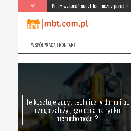
Skip
Kiedy wykonać audyt techniczny przed re
to
content
Kiedy ekspertyza konstruktora jest niezb
Jak skutecznie przygotować się do audytu
Jak przygotować dokumenty przed audytem:
WSPÓŁPRACA I KONTAKT
Na co zwrócić uwagę w raporcie z audytu:
Ile kosztuje audyt techniczny domu i od 
 z
Ile kosztuje audyt techniczny domu i od
czego zależy jego cena na rynku
zji
nieruchomości?