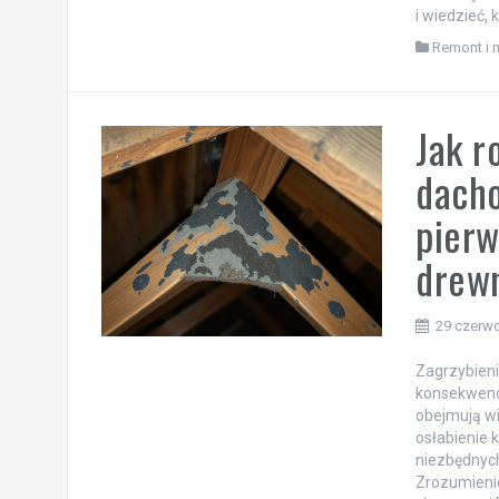
i wiedzieć,
Remont i 
Jak r
dacho
pierw
drew
29 czerw
Zagrzybien
konsekwencj
obejmują wi
osłabienie 
niezbędnych
Zrozumienie