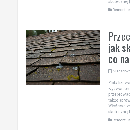
skutecznej 
Remont i 
Przec
jak s
co na
28 czerw
Zlokalizow
wyzwaniem, 
przeprowadz
także spraw
Właściwe zr
skutecznej 
Remont i 