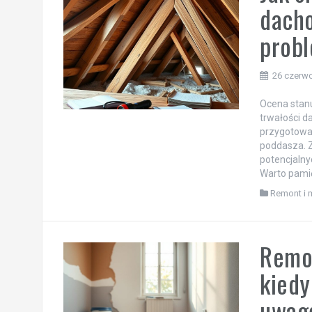
dacho
probl
26 czerw
Ocena stanu
trwałości d
przygotowan
poddasza. Z
potencjalny
Warto pamię
Remont i 
Remon
kiedy
uwag