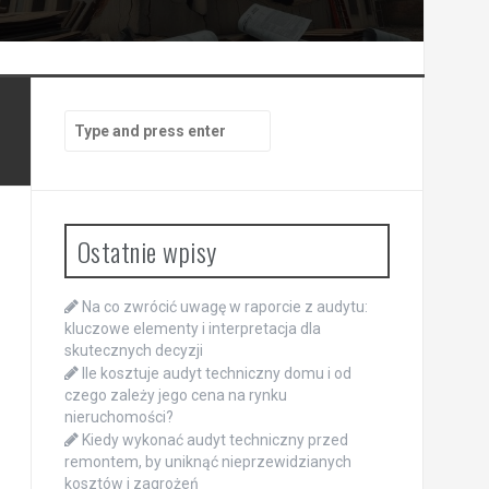
Search
for:
Ostatnie wpisy
Na co zwrócić uwagę w raporcie z audytu:
kluczowe elementy i interpretacja dla
skutecznych decyzji
Ile kosztuje audyt techniczny domu i od
czego zależy jego cena na rynku
nieruchomości?
Kiedy wykonać audyt techniczny przed
remontem, by uniknąć nieprzewidzianych
kosztów i zagrożeń