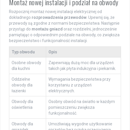
Montaż nowej instalacji i podział na obwody
Rozpocznij montaż nowej instalacji elektrycznej od
dokładnego
rozprowadzenia przewodów
. Upewnij się, że
przewody są zgodne z normami bezpieczeństwa. Następnie
przystąp do
montażu gniazd
oraz rozdzielni, jednocześnie
pamiętając o odpowiednim podziale na obwody, co zwiększa
bezpieczeństwo i funkcjonalność instalacji.
Typ obwodu
Opis
Osobne obwody
Zapewniają dużą moc dla urządzeń
dla kuchni
takich jak płyta indukcyjna i piekarnik.
Oddzielne
Wymagania bezpieczeństwa przy
obwody dla
korzystaniu z urządzeń
łazienki
elektrycznych.
Obwody dla
Osobny obwód na światło w każdym
oświetlenia
pomieszczeniu zwiększa
funkcjonalność.
Obwody dla
Umożliwiają wygodne użytkowanie
gniazdek
sprzętów bez ryzyka przeciążenia.