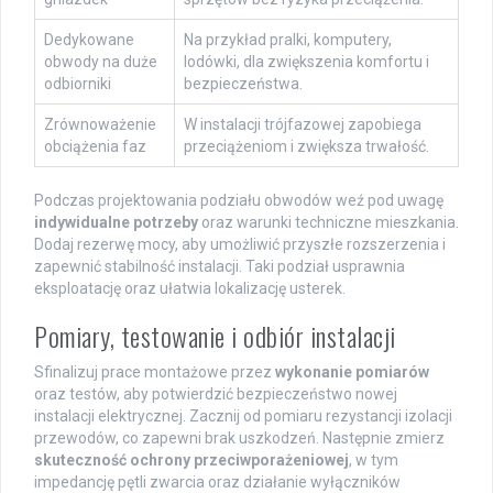
Dedykowane
Na przykład pralki, komputery,
obwody na duże
lodówki, dla zwiększenia komfortu i
odbiorniki
bezpieczeństwa.
Zrównoważenie
W instalacji trójfazowej zapobiega
obciążenia faz
przeciążeniom i zwiększa trwałość.
Podczas projektowania podziału obwodów weź pod uwagę
indywidualne potrzeby
oraz warunki techniczne mieszkania.
Dodaj rezerwę mocy, aby umożliwić przyszłe rozszerzenia i
zapewnić stabilność instalacji. Taki podział usprawnia
eksploatację oraz ułatwia lokalizację usterek.
Pomiary, testowanie i odbiór instalacji
Sfinalizuj prace montażowe przez
wykonanie pomiarów
oraz testów, aby potwierdzić bezpieczeństwo nowej
instalacji elektrycznej. Zacznij od pomiaru rezystancji izolacji
przewodów, co zapewni brak uszkodzeń. Następnie zmierz
skuteczność ochrony przeciwporażeniowej
, w tym
impedancję pętli zwarcia oraz działanie wyłączników