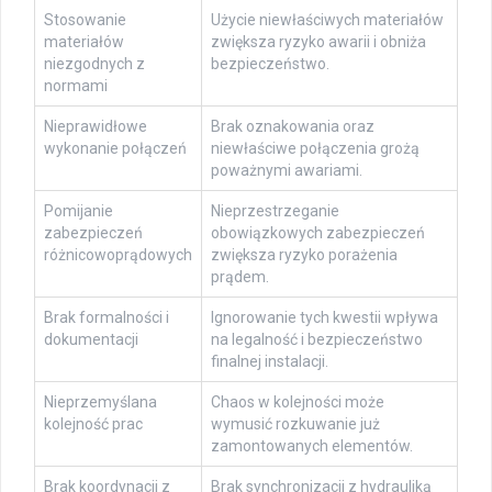
Stosowanie
Użycie niewłaściwych materiałów
materiałów
zwiększa ryzyko awarii i obniża
niezgodnych z
bezpieczeństwo.
normami
Nieprawidłowe
Brak oznakowania oraz
wykonanie połączeń
niewłaściwe połączenia grożą
poważnymi awariami.
Pomijanie
Nieprzestrzeganie
zabezpieczeń
obowiązkowych zabezpieczeń
różnicowoprądowych
zwiększa ryzyko porażenia
prądem.
Brak formalności i
Ignorowanie tych kwestii wpływa
dokumentacji
na legalność i bezpieczeństwo
finalnej instalacji.
Nieprzemyślana
Chaos w kolejności może
kolejność prac
wymusić rozkuwanie już
zamontowanych elementów.
Brak koordynacji z
Brak synchronizacji z hydrauliką