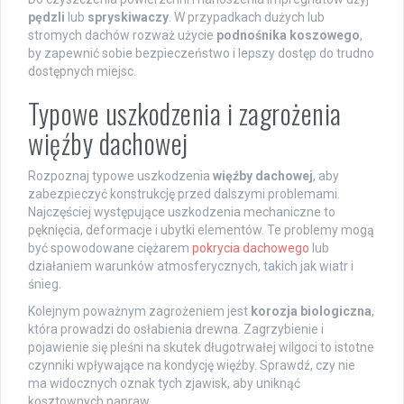
pędzli
lub
spryskiwaczy
. W przypadkach dużych lub
stromych dachów rozważ użycie
podnośnika koszowego
,
by zapewnić sobie bezpieczeństwo i lepszy dostęp do trudno
dostępnych miejsc.
Typowe uszkodzenia i zagrożenia
więźby dachowej
Rozpoznaj typowe uszkodzenia
więźby dachowej
, aby
zabezpieczyć konstrukcję przed dalszymi problemami.
Najczęściej występujące uszkodzenia mechaniczne to
pęknięcia, deformacje i ubytki elementów. Te problemy mogą
być spowodowane ciężarem
pokrycia dachowego
lub
działaniem warunków atmosferycznych, takich jak wiatr i
śnieg.
Kolejnym poważnym zagrożeniem jest
korozja biologiczna
,
która prowadzi do osłabienia drewna. Zagrzybienie i
pojawienie się pleśni na skutek długotrwałej wilgoci to istotne
czynniki wpływające na kondycję więźby. Sprawdź, czy nie
ma widocznych oznak tych zjawisk, aby uniknąć
kosztownych napraw.