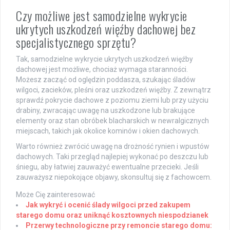
Czy możliwe jest samodzielne wykrycie
ukrytych uszkodzeń więźby dachowej bez
specjalistycznego sprzętu?
Tak, samodzielne wykrycie ukrytych uszkodzeń więźby
dachowej jest możliwe, chociaż wymaga staranności.
Możesz zacząć od oględzin poddasza, szukając śladów
wilgoci, zacieków, pleśni oraz uszkodzeń więźby. Z zewnątrz
sprawdź pokrycie dachowe z poziomu ziemi lub przy użyciu
drabiny, zwracając uwagę na uszkodzone lub brakujące
elementy oraz stan obróbek blacharskich w newralgicznych
miejscach, takich jak okolice kominów i okien dachowych.
Warto również zwrócić uwagę na drożność rynien i wpustów
dachowych. Taki przegląd najlepiej wykonać po deszczu lub
śniegu, aby łatwiej zauważyć ewentualne przecieki. Jeśli
zauważysz niepokojące objawy, skonsultuj się z fachowcem.
Może Cię zainteresować
Jak wykryć i ocenić ślady wilgoci przed zakupem
starego domu oraz uniknąć kosztownych niespodzianek
Przerwy technologiczne przy remoncie starego domu: