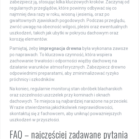
zabezpiecz ją, stosując kilka kluczowych kroków. Zaczynaj od
regularnych przeglądów, które powinny odbywać się co
najmniej dwa razy w roku, wiosną i jesienią, oraz po
gwałtownych zjawiskach pogodowych. Podczas przeglądu,
zwróć uwagę na obecność wilgoci, pleśni oraz ewentualnych
uszkodzeń, takich jak ubytki w pokryciu dachowym oraz
korozję elementów.
Pamiętaj, żeby
impregnacja drewna
była wykonana zawsze
po naprawach. To kluczowa czynność, która wspiera
zachowanie trwałości i odporności więźby dachowej na
działanie warunków atmosferycznych. Zabezpiecz drewno
odpowiednimi preparatami, aby zminimalizować ryzyko
próchnicy i szkodników.
Na koniec, regularnie monitoruj stan obróbek blacharskich
oraz szczelności uszczelek przy kominach i oknach
dachowych. Te miejsca są najbardziej narażone na przecieki.
W razie stwierdzenia jakichkolwiek nieprawidłowości,
skontaktuj się z fachowcem, aby uniknąć poważniejszych
uszkodzeń w przyszłości.
FAQ – najczęściej zadawane pytania