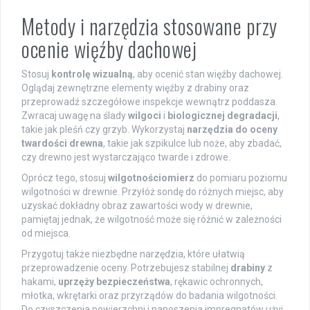
Metody i narzędzia stosowane przy
ocenie więźby dachowej
Stosuj
kontrolę wizualną
, aby ocenić stan więźby dachowej.
Oglądaj zewnętrzne elementy więźby z drabiny oraz
przeprowadź szczegółowe inspekcje wewnątrz poddasza.
Zwracaj uwagę na ślady
wilgoci
i
biologicznej degradacji
,
takie jak pleśń czy grzyb. Wykorzystaj
narzędzia do oceny
twardości drewna
, takie jak szpikulce lub noże, aby zbadać,
czy drewno jest wystarczająco twarde i zdrowe.
Oprócz tego, stosuj
wilgotnościomierz
do pomiaru poziomu
wilgotności w drewnie. Przyłóż sondę do różnych miejsc, aby
uzyskać dokładny obraz zawartości wody w drewnie,
pamiętaj jednak, że wilgotność może się różnić w zależności
od miejsca.
Przygotuj także niezbędne narzędzia, które ułatwią
przeprowadzenie oceny. Potrzebujesz stabilnej
drabiny
z
hakami,
uprzęży bezpieczeństwa
, rękawic ochronnych,
młotka, wkrętarki oraz przyrządów do badania wilgotności.
Do czyszczenia powierzchni i nanoszenia impregnatów użyj