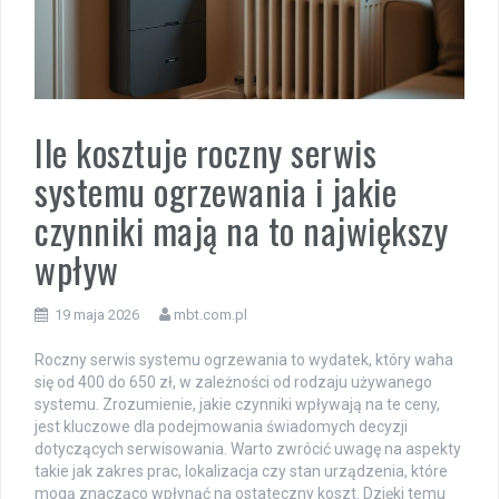
Ile kosztuje roczny serwis
systemu ogrzewania i jakie
czynniki mają na to największy
wpływ
19 maja 2026
mbt.com.pl
Roczny serwis systemu ogrzewania to wydatek, który waha
się od 400 do 650 zł, w zależności od rodzaju używanego
systemu. Zrozumienie, jakie czynniki wpływają na te ceny,
jest kluczowe dla podejmowania świadomych decyzji
dotyczących serwisowania. Warto zwrócić uwagę na aspekty
takie jak zakres prac, lokalizacja czy stan urządzenia, które
mogą znacząco wpłynąć na ostateczny koszt. Dzięki temu