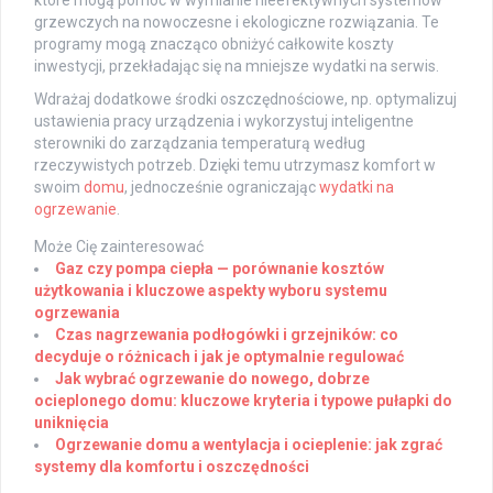
które mogą pomóc w wymianie nieefektywnych systemów
grzewczych na nowoczesne i ekologiczne rozwiązania. Te
programy mogą znacząco obniżyć całkowite koszty
inwestycji, przekładając się na mniejsze wydatki na serwis.
Wdrażaj dodatkowe środki oszczędnościowe, np. optymalizuj
ustawienia pracy urządzenia i wykorzystuj inteligentne
sterowniki do zarządzania temperaturą według
rzeczywistych potrzeb. Dzięki temu utrzymasz komfort w
swoim
domu
, jednocześnie ograniczając
wydatki na
ogrzewanie
.
Może Cię zainteresować
Gaz czy pompa ciepła — porównanie kosztów
użytkowania i kluczowe aspekty wyboru systemu
ogrzewania
Czas nagrzewania podłogówki i grzejników: co
decyduje o różnicach i jak je optymalnie regulować
Jak wybrać ogrzewanie do nowego, dobrze
ocieplonego domu: kluczowe kryteria i typowe pułapki do
uniknięcia
Ogrzewanie domu a wentylacja i ocieplenie: jak zgrać
systemy dla komfortu i oszczędności