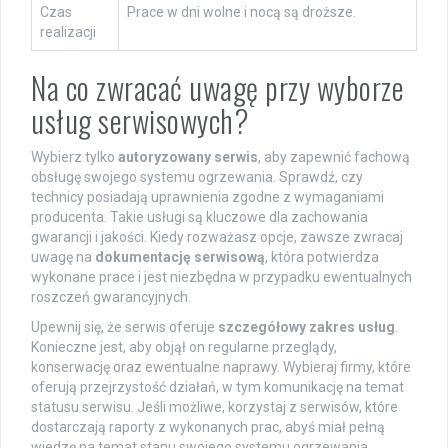
Czas
Prace w dni wolne i nocą są droższe.
realizacji
Na co zwracać uwagę przy wyborze
usług serwisowych?
Wybierz tylko
autoryzowany serwis
, aby zapewnić fachową
obsługę swojego systemu ogrzewania. Sprawdź, czy
technicy posiadają uprawnienia zgodne z wymaganiami
producenta. Takie usługi są kluczowe dla zachowania
gwarancji i jakości. Kiedy rozważasz opcje, zawsze zwracaj
uwagę na
dokumentację serwisową
, która potwierdza
wykonane prace i jest niezbędna w przypadku ewentualnych
roszczeń gwarancyjnych.
Upewnij się, że serwis oferuje
szczegółowy zakres usług
.
Konieczne jest, aby objął on regularne przeglądy,
konserwację oraz ewentualne naprawy. Wybieraj firmy, które
oferują przejrzystość działań, w tym komunikację na temat
statusu serwisu. Jeśli możliwe, korzystaj z serwisów, które
dostarczają raporty z wykonanych prac, abyś miał pełną
wiedzę na temat stanu swojego systemu ogrzewania.