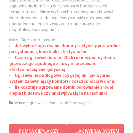
zależy Ci na obniżeniu kosztów eksploatacji oraz
zapewnieniu komfortu ogrzewania w bardzo niskich
temperaturach. Mimo wyższych kosztów początkowych i
skomplikowanej instalacji, elastyczność i efektywność
energetyczna tego rozwiązania mogą przynieść
długofalowe oszczędności.
Może Cię zainteresować
Jak wybrać ogrzewanie domu: praktyczny przewodnik
po systemach, kosztach i efektywności
Czym ogrzewać dom od 2026 roku: wybór systemu
grzewczego zgodnego z nowymi przepisami i
efektywnością energetyczną
Ogrzewanie podłogowe czy grzejniki: jak wybrać
system zapewniający komfort i oszczędności w domu
Ile kosztuje ogrzewanie domu: porównanie źródeł
ciepła i kluczowe czynniki wpływające na rachunki
System ogrzewania domu i dobór rozwiązań
Post
←
POMPA CIEPŁA CZY
JAK WYBRAĆ SYSTEM