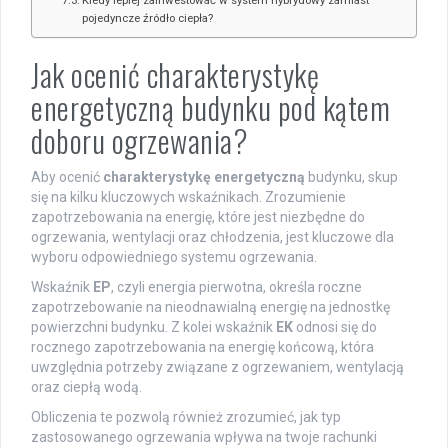
Kiedy lepiej zainwestować w system hybrydowy zamiast
pojedyncze źródło ciepła?
Jak ocenić charakterystykę
energetyczną budynku pod kątem
doboru ogrzewania?
Aby ocenić
charakterystykę energetyczną
budynku, skup
się na kilku kluczowych wskaźnikach. Zrozumienie
zapotrzebowania na energię, które jest niezbędne do
ogrzewania, wentylacji oraz chłodzenia, jest kluczowe dla
wyboru odpowiedniego systemu ogrzewania.
Wskaźnik
EP
, czyli energia pierwotna, określa roczne
zapotrzebowanie na nieodnawialną energię na jednostkę
powierzchni budynku. Z kolei wskaźnik
EK
odnosi się do
rocznego zapotrzebowania na energię końcową, która
uwzględnia potrzeby związane z ogrzewaniem, wentylacją
oraz ciepłą wodą.
Obliczenia te pozwolą również zrozumieć, jak typ
zastosowanego ogrzewania wpływa na twoje rachunki