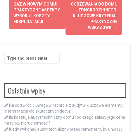
navigation
GAZ W NOWYM DOMU:
OGRZEWANIA DO DOMU
PRAKTYCZNE ASPEKTY
JEDNORODZINNEGO:
WYBORU I KOSZTY
KLUCZOWE KRYTERIA I
EKSPLOATACJI
PRAKTYCZNE
WSKAZÓWKI
→
Search
for:
Ostatnie wpisy
Na co zwrócić uwagę w raporcie z audytu: kluczowe elementy i
interpretacja dla skutecznych decyzji
Ile kosztuje audyt techniczny domu i od czego zależy jego cena
na rynku nieruchomości?
Kiedy wykonać audyt techniczny przed remontem, by uniknąć