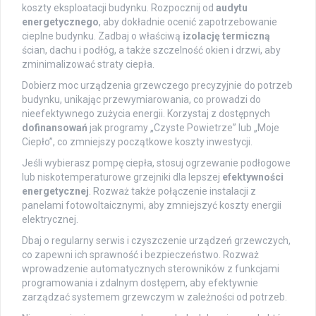
koszty eksploatacji budynku. Rozpocznij od
audytu
energetycznego
, aby dokładnie ocenić zapotrzebowanie
cieplne budynku. Zadbaj o właściwą
izolację termiczną
ścian, dachu i podłóg, a także szczelność okien i drzwi, aby
zminimalizować straty ciepła.
Dobierz moc urządzenia grzewczego precyzyjnie do potrzeb
budynku, unikając przewymiarowania, co prowadzi do
nieefektywnego zużycia energii. Korzystaj z dostępnych
dofinansowań
jak programy „Czyste Powietrze” lub „Moje
Ciepło”, co zmniejszy początkowe koszty inwestycji.
Jeśli wybierasz pompę ciepła, stosuj ogrzewanie podłogowe
lub niskotemperaturowe grzejniki dla lepszej
efektywności
energetycznej
. Rozważ także połączenie instalacji z
panelami fotowoltaicznymi, aby zmniejszyć koszty energii
elektrycznej.
Dbaj o regularny serwis i czyszczenie urządzeń grzewczych,
co zapewni ich sprawność i bezpieczeństwo. Rozważ
wprowadzenie automatycznych sterowników z funkcjami
programowania i zdalnym dostępem, aby efektywnie
zarządzać systemem grzewczym w zależności od potrzeb.