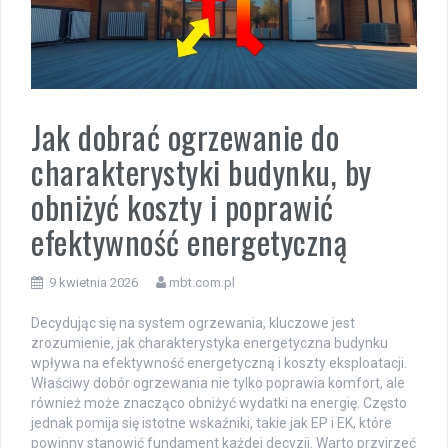
Jak dobrać ogrzewanie do
charakterystyki budynku, by
obniżyć koszty i poprawić
efektywność energetyczną
9 kwietnia 2026
mbt.com.pl
Decydując się na system ogrzewania, kluczowe jest
zrozumienie, jak charakterystyka energetyczna budynku
wpływa na efektywność energetyczną i koszty eksploatacji.
Właściwy dobór ogrzewania nie tylko poprawia komfort, ale
również może znacząco obniżyć wydatki na energię. Często
jednak pomija się istotne wskaźniki, takie jak EP i EK, które
powinny stanowić fundament każdej decyzji. Warto przyjrzeć