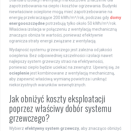
Standard izolacji i wentylacji ma kluczowe znaczenie dla
zapotrzebowania na ciepło i kosztów ogrzewania. Budynki
niewłaściwie ocieplone mogą mieć zapotrzebowanie na
energię przekraczające 200 kWh/m²/rok, podczas gdy
domy
energooszczędne
potrzebują tylko około 50 kWh/m²/rok.
Właściwa izolacja w połączeniu z wentylacją mechaniczną
znacząco obniża te wartości, ponieważ efektywnie
ogranicza straty energii związane z wentylacją.
Wydajność systemu grzewczego jest zależna od jakości
ocieplenia. Bez odpowiedniej szczelności i izolacji nawet
najlepszy system grzewczy straci na efektywności,
ponieważ ciepło będzie uciekać na zewnątrz. Upewnij się, że
ocieplenie
jest kombinowane z wentylacją mechaniczną,
aby zapewnić właściwą wymianę powietrza i uniknąć
niekorzystnych warunków wewnętrznych.
Jak obniżyć koszty eksploatacji
poprzez właściwy dobór systemu
grzewczego?
Wybierz
efektywny system grzewczy
, aby znacząco obniżyć