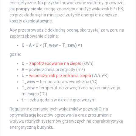
energetyczne. Na przykład nowoczesne systemy grzewcze,
jak
pompy ciepła
, mogą znacząco obniżyć wskaźnik EP i EK,
co przekłada się na mniejsze zużycie energii oraz niższe
koszty eksploatacyjne.
Aby przeprowadzić dokładną ocenę, skorzystaj ze wzoru na
zapotrzebowanie cieplne:
Q = A × U × (T_wew – T_zew) × t
gdzie:
Q
–
zapotrzebowanie na ciepło
(kWh)
A
– powierzchnia przegrody (m²)
U
–
współczynnik przenikania ciepła
(W/m²K)
T_wew
– temperatura wewnętrzna (°C)
T_zew
– temperatura zewnętrzna najzimniejszego
miesiąca (°C)
t
– liczba godzin w okresie grzewczym
Regularne ocenianie tych wskaźników pozwoli Ci na
optymalizację kosztów ogrzewania oraz zrozumienie
wpływu różnych systemów grzewczych na charakterystykę
energetyczną budynku.