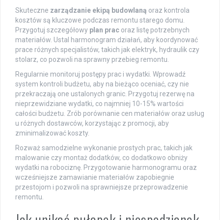
Skuteczne
zarządzanie ekipą budowlaną
oraz kontrola
kosztów są kluczowe podczas remontu starego domu.
Przygotuj szczegółowy
plan prac
oraz listę potrzebnych
materiałów. Ustal harmonogram działań, aby koordynować
prace różnych specjalistów, takich jak elektryk, hydraulik czy
stolarz, co pozwoli na sprawny przebieg remontu.
Regularnie monitoruj postępy prac i wydatki. Wprowadź
system kontroli budżetu, aby na bieżąco oceniać, czy nie
przekraczają one ustalonych granic. Przygotuj rezerwę na
nieprzewidziane wydatki, co najmniej 10-15% wartości
całości budżetu. Zrób porównanie cen materiałów oraz usług
u różnych dostawców, korzystając z promocji, aby
zminimalizować koszty.
Rozważ samodzielne wykonanie prostych prac, takich jak
malowanie czy montaż dodatków, co dodatkowo obniży
wydatki na robociznę. Przygotowanie harmonogramu oraz
wcześniejsze zamawianie materiałów zapobiegnie
przestojom i pozwoli na sprawniejsze przeprowadzenie
remontu.
Jak unikać pułapek i niespodzianek