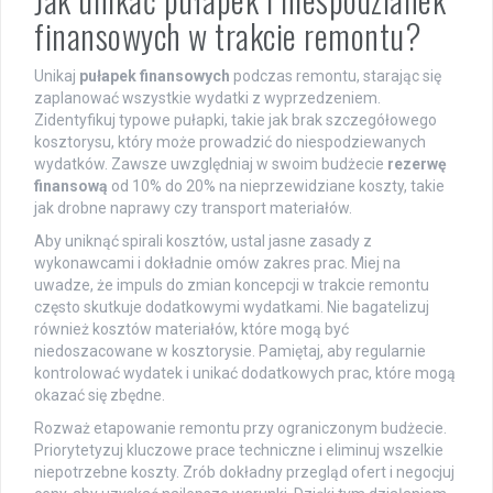
finansowych w trakcie remontu?
Unikaj
pułapek finansowych
podczas remontu, starając się
zaplanować wszystkie wydatki z wyprzedzeniem.
Zidentyfikuj typowe pułapki, takie jak brak szczegółowego
kosztorysu, który może prowadzić do niespodziewanych
wydatków. Zawsze uwzględniaj w swoim budżecie
rezerwę
finansową
od 10% do 20% na nieprzewidziane koszty, takie
jak drobne naprawy czy transport materiałów.
Aby uniknąć spirali kosztów, ustal jasne zasady z
wykonawcami i dokładnie omów zakres prac. Miej na
uwadze, że impuls do zmian koncepcji w trakcie remontu
często skutkuje dodatkowymi wydatkami. Nie bagatelizuj
również kosztów materiałów, które mogą być
niedoszacowane w kosztorysie. Pamiętaj, aby regularnie
kontrolować wydatek i unikać dodatkowych prac, które mogą
okazać się zbędne.
Rozważ etapowanie remontu przy ograniczonym budżecie.
Priorytetyzuj kluczowe prace techniczne i eliminuj wszelkie
niepotrzebne koszty. Zrób dokładny przegląd ofert i negocjuj