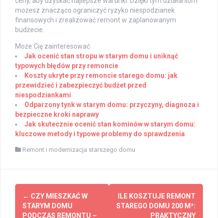
ceny, aby uzyskać najlepsze warunki. Dzięki tym działaniom
możesz znacząco ograniczyć ryzyko niespodzianek
finansowych i zrealizować remont w zaplanowanym
budżecie.
Może Cię zainteresować
Jak ocenić stan stropu w starym domu i uniknąć
typowych błędów przy remoncie
Koszty ukryte przy remoncie starego domu: jak
przewidzieć i zabezpieczyć budżet przed
niespodziankami
Odparzony tynk w starym domu: przyczyny, diagnoza i
bezpieczne kroki naprawy
Jak skutecznie ocenić stan kominów w starym domu:
kluczowe metody i typowe problemy do sprawdzenia
Remont i modernizacja starszego domu
Post
←
CZY MIESZKAĆ W
ILE KOSZTUJE REMONT
navigation
STARYM DOMU
STAREGO DOMU 200 M²:
PODCZAS REMONTU –
PRAKTYCZNY