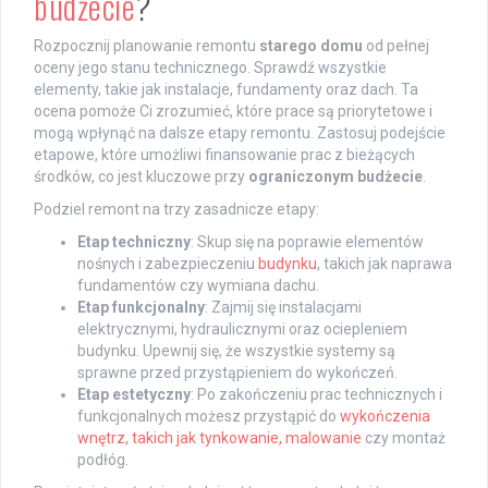
budżecie
?
Rozpocznij planowanie remontu
starego domu
od pełnej
oceny jego stanu technicznego. Sprawdź wszystkie
elementy, takie jak instalacje, fundamenty oraz dach. Ta
ocena pomoże Ci zrozumieć, które prace są priorytetowe i
mogą wpłynąć na dalsze etapy remontu. Zastosuj podejście
etapowe, które umożliwi finansowanie prac z bieżących
środków, co jest kluczowe przy
ograniczonym budżecie
.
Podziel remont na trzy zasadnicze etapy:
Etap techniczny
: Skup się na poprawie elementów
nośnych i zabezpieczeniu
budynku
, takich jak naprawa
fundamentów czy wymiana dachu.
Etap funkcjonalny
: Zajmij się instalacjami
elektrycznymi, hydraulicznymi oraz ociepleniem
budynku. Upewnij się, że wszystkie systemy są
sprawne przed przystąpieniem do wykończeń.
Etap estetyczny
: Po zakończeniu prac technicznych i
funkcjonalnych możesz przystąpić do
wykończenia
wnętrz, takich jak tynkowanie, malowanie
czy montaż
podłóg.