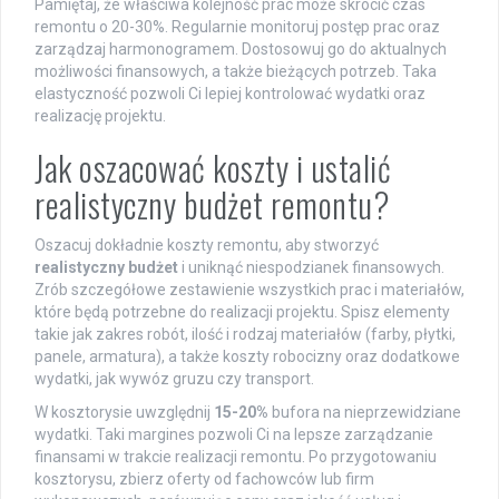
Pamiętaj, że właściwa kolejność prac może skrócić czas
remontu o 20-30%. Regularnie monitoruj postęp prac oraz
zarządzaj harmonogramem. Dostosowuj go do aktualnych
możliwości finansowych, a także bieżących potrzeb. Taka
elastyczność pozwoli Ci lepiej kontrolować wydatki oraz
realizację projektu.
Jak oszacować koszty i ustalić
realistyczny budżet remontu?
Oszacuj dokładnie koszty remontu, aby stworzyć
realistyczny budżet
i uniknąć niespodzianek finansowych.
Zrób szczegółowe zestawienie wszystkich prac i materiałów,
które będą potrzebne do realizacji projektu. Spisz elementy
takie jak zakres robót, ilość i rodzaj materiałów (farby, płytki,
panele, armatura), a także koszty robocizny oraz dodatkowe
wydatki, jak wywóz gruzu czy transport.
W kosztorysie uwzględnij
15-20%
bufora na nieprzewidziane
wydatki. Taki margines pozwoli Ci na lepsze zarządzanie
finansami w trakcie realizacji remontu. Po przygotowaniu
kosztorysu, zbierz oferty od fachowców lub firm