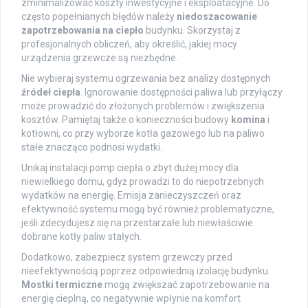
zminimalizować koszty inwestycyjne i eksploatacyjne. Do
często popełnianych błędów należy
niedoszacowanie
zapotrzebowania na ciepło
budynku. Skorzystaj z
profesjonalnych obliczeń, aby określić, jakiej mocy
urządzenia grzewcze są niezbędne.
Nie wybieraj systemu ogrzewania bez analizy dostępnych
źródeł ciepła
. Ignorowanie dostępności paliwa lub przyłączy
może prowadzić do złożonych problemów i zwiększenia
kosztów. Pamiętaj także o konieczności budowy
komina
i
kotłowni, co przy wyborze kotła gazowego lub na paliwo
stałe znacząco podnosi wydatki.
Unikaj instalacji pomp ciepła o zbyt dużej mocy dla
niewielkiego domu, gdyż prowadzi to do niepotrzebnych
wydatków na energię. Emisja zanieczyszczeń oraz
efektywność systemu mogą być również problematyczne,
jeśli zdecydujesz się na przestarzałe lub niewłaściwie
dobrane kotły paliw stałych.
Dodatkowo, zabezpiecz system grzewczy przed
nieefektywnością poprzez odpowiednią izolację budynku.
Mostki termiczne
mogą zwiększać zapotrzebowanie na
energię cieplną, co negatywnie wpłynie na komfort