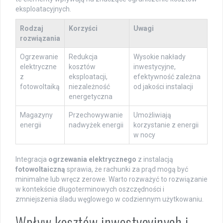
eksploatacyjnych.
Rodzaj
Korzyści
Uwagi
rozwiązania
Ogrzewanie
Redukcja
Wysokie nakłady
elektryczne
kosztów
inwestycyjne,
z
eksploatacji,
efektywność zależna
fotowoltaiką
niezależność
od jakości instalacji
energetyczna
Magazyny
Przechowywanie
Umożliwiają
energii
nadwyżek energii
korzystanie z energii
w nocy
Integracja
ogrzewania elektrycznego
z instalacją
fotowoltaiczną
sprawia, że rachunki za prąd mogą być
minimalne lub wręcz zerowe. Warto rozważyć to rozwiązanie
w kontekście długoterminowych oszczędności i
zmniejszenia śladu węglowego w codziennym użytkowaniu.
Wpływ kosztów inwestycyjnych i