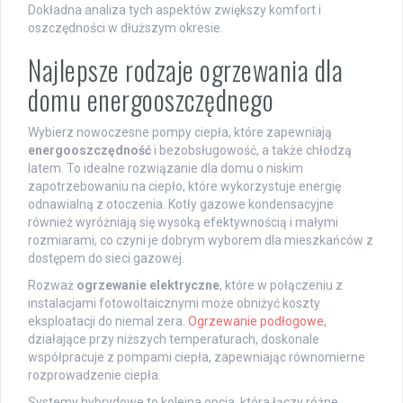
Dokładna analiza tych aspektów zwiększy komfort i
oszczędności w dłuższym okresie.
Najlepsze rodzaje ogrzewania dla
domu energooszczędnego
Wybierz nowoczesne pompy ciepła, które zapewniają
energooszczędność
i bezobsługowość, a także chłodzą
latem. To idealne rozwiązanie dla domu o niskim
zapotrzebowaniu na ciepło, które wykorzystuje energię
odnawialną z otoczenia. Kotły gazowe kondensacyjne
również wyróżniają się wysoką efektywnością i małymi
rozmiarami, co czyni je dobrym wyborem dla mieszkańców z
dostępem do sieci gazowej.
Rozważ
ogrzewanie elektryczne
, które w połączeniu z
instalacjami fotowoltaicznymi może obniżyć koszty
eksploatacji do niemal zera.
Ogrzewanie podłogowe
,
działające przy niższych temperaturach, doskonale
współpracuje z pompami ciepła, zapewniając równomierne
rozprowadzenie ciepła.
Systemy hybrydowe to kolejna opcja, która łączy różne