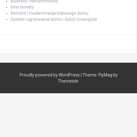
Budowa i nieruchomości
Inne tematy
Remont i modernizacja starszego domu
System ogrzewania domu i dobór rozwiązań
Proudly powered by WordPress
|
Theme:
FlyMag
by
Themeisle.