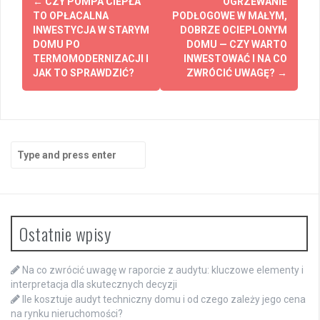
←
CZY POMPA CIEPŁA
OGRZEWANIE
navigation
TO OPŁACALNA
PODŁOGOWE W MAŁYM,
INWESTYCJA W STARYM
DOBRZE OCIEPLONYM
DOMU PO
DOMU — CZY WARTO
TERMOMODERNIZACJI I
INWESTOWAĆ I NA CO
JAK TO SPRAWDZIĆ?
ZWRÓCIĆ UWAGĘ?
→
Search
for:
Ostatnie wpisy
Na co zwrócić uwagę w raporcie z audytu: kluczowe elementy i
interpretacja dla skutecznych decyzji
Ile kosztuje audyt techniczny domu i od czego zależy jego cena
na rynku nieruchomości?