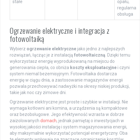
stałe
opału,
regularna
obsługa
Ogrzewanie elektryczne i integracja z
fotowoltaiką
Wybierz
ogrzewanie elektryczne
jako jedno z najlepszych
rozwiązań, łącząc je z instalacją
fotowoltaiczną
. Dzięki temu
wykorzystasz energię wyprodukowaną na miejscu do
generowania ciepła, co obniża
koszty eksploatacyjne
i czyni
system niemal bezemisyjnym. Fotowoltaika dostarcza
energię w ciągu dnia, a zastosowanie magazynów energii
pozwala przechowywać nadwyżki na okresy niskiej produkcji,
takie jak noc czy zimowe dni.
Ogrzewanie elektryczne jest proste i szybkie w instalacji. Nie
wymaga kotłowni ani komina, a urządzenia są kompaktowe
oraz bezobsługowe. Jego efektywność wzrasta w dobrze
zaizolowanych
domach
, jednak pamiętaj o inwestycjach w
wysokiej jakości instalację i system magazynowania energii,
aby maksymalnie wykorzystać potencjał energetyczny. Oba
te elementy wpływają na znaczące ograniczenie kosztów