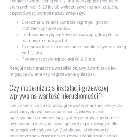
instalacji hydraulicznej co 1-2 lata. W przypadku instalacji
starszych niż 15-20 lat lub wykazujących oznaki zużycia,
częstotliwość kontroli należy zwiększyć.
Coroczna wizualna kontrola osprzętu, gniazd,
rozdzielnicy i przewodów.
Testowanie wyłączników różnicowoprądowych co
najmniej raz na kwartał.
Okresowa kontrola szczelności instalacji hydraulicznej
co 1-2 lata.
Pomiary rezystancji izolacji co 2-3 lata.
Reaguj natychmiast na wszelkie objawy awarii, takie jak
migające światła czy nagrzewanie gniazdek.
Czy modernizacja instalacji grzewczej
wpływa na wartość nieruchomości?
Tak, modernizacja instalacji grzewczej znacząco zwiększa
wartość rynkową nieruchomości. Dzięki wymianie
ogrzewania na nowoczesny system poprawia się komfort
użytkowania domu, co czyni go bardziej atrakcyjnym dla
potencjalnych nabywców. Dodatkowo, efektywność
energetyczna wzrasta przez zmniejszenie strat ciepła i