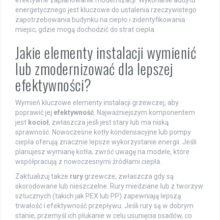
efektywne zaplanowanie modernizacji. Wykonanie audytu
energetycznego jest kluczowe do ustalenia rzeczywistego
zapotrzebowania budynku na ciepło i zidentyfikowania
miejsc, gdzie mogą dochodzić do strat ciepła.
Jakie elementy instalacji wymienić
lub zmodernizować dla lepszej
efektywności?
Wymień kluczowe elementy instalacji grzewczej, aby
poprawić jej
efektywność
. Najważniejszym komponentem
jest
kocioł
, zwłaszcza jeśli jest stary lub ma niską
sprawność. Nowoczesne kotły kondensacyjne lub pompy
ciepła oferują znacznie lepsze wykorzystanie energii. Jeśli
planujesz wymianę kotła, zwróć uwagę na modele, które
współpracują z nowoczesnymi źródłami ciepła.
Zaktualizuj także
rury
grzewcze, zwłaszcza gdy są
skorodowane lub nieszczelne. Rury miedziane lub z tworzyw
sztucznych (takich jak PEX lub PP) zapewniają lepszą
trwałość i efektywność przepływu. Jeśli rury są w dobrym
stanie, przemyśl ich płukanie w celu usunięcia osadów, co