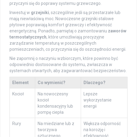
przyczyni się do poprawy systemu grzewczego.
Inwestuj w
grzejniki
, szczególnie jeśli są przestarzałe lub
mają niewłaściwą moc. Nowoczesne grzejniki stalowe
płytowe poprawiają komfort grzewczy i efektywność
energetyczną. Ponadto, pamiętaj o zamontowaniu
zaworów
termostatycznych
, które umożliwiają precyzyjne
zarządzanie temperaturą w poszczególnych
pomieszczeniach, co przyczynia się do oszczędności energii.
Nie zapomnij o naczyniu wzbiorczym, które powinno być
odpowiednio dostosowane do systemu, zwłaszcza w
systemach otwartych, aby zagwarantować bezpieczeństwo.
Element
Co wymienić?
Dlaczego?
Kocioł
Na nowoczesny
Lepsze
kocioł
wykorzystanie
kondensacyjny lub
energii
pompę ciepła
Rury
Na miedziane lub z
Większa odporność
tworzywa
na korozję i
sztucznego
efektywność