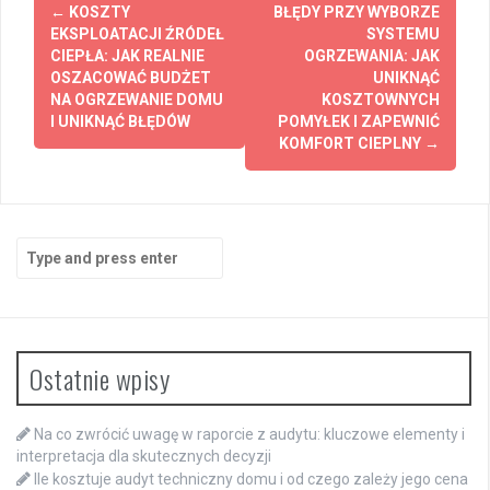
Post
←
KOSZTY
BŁĘDY PRZY WYBORZE
navigation
EKSPLOATACJI ŹRÓDEŁ
SYSTEMU
CIEPŁA: JAK REALNIE
OGRZEWANIA: JAK
OSZACOWAĆ BUDŻET
UNIKNĄĆ
NA OGRZEWANIE DOMU
KOSZTOWNYCH
I UNIKNĄĆ BŁĘDÓW
POMYŁEK I ZAPEWNIĆ
KOMFORT CIEPLNY
→
Search
for:
Ostatnie wpisy
Na co zwrócić uwagę w raporcie z audytu: kluczowe elementy i
interpretacja dla skutecznych decyzji
Ile kosztuje audyt techniczny domu i od czego zależy jego cena