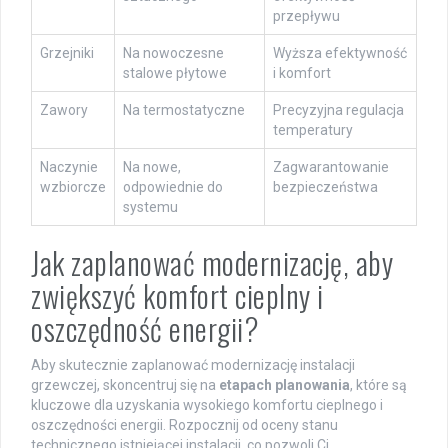
przepływu
Grzejniki
Na nowoczesne
Wyższa efektywność
stalowe płytowe
i komfort
Zawory
Na termostatyczne
Precyzyjna regulacja
temperatury
Naczynie
Na nowe,
Zagwarantowanie
wzbiorcze
odpowiednie do
bezpieczeństwa
systemu
Jak zaplanować modernizację, aby
zwiększyć komfort cieplny i
oszczędność energii?
Aby skutecznie zaplanować modernizację instalacji
grzewczej, skoncentruj się na
etapach planowania
, które są
kluczowe dla uzyskania wysokiego komfortu cieplnego i
oszczędności energii. Rozpocznij od oceny stanu
technicznego istniejącej instalacji, co pozwoli Ci