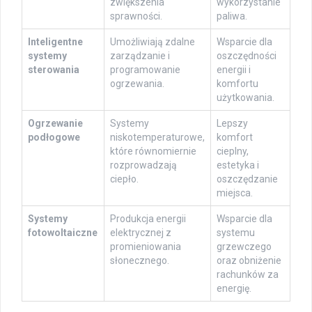
zwiększenia
wykorzystanie
sprawności.
paliwa.
Inteligentne
Umożliwiają zdalne
Wsparcie dla
systemy
zarządzanie i
oszczędności
sterowania
programowanie
energii i
ogrzewania.
komfortu
użytkowania.
Ogrzewanie
Systemy
Lepszy
podłogowe
niskotemperaturowe,
komfort
które równomiernie
cieplny,
rozprowadzają
estetyka i
ciepło.
oszczędzanie
miejsca.
Systemy
Produkcja energii
Wsparcie dla
fotowoltaiczne
elektrycznej z
systemu
promieniowania
grzewczego
słonecznego.
oraz obniżenie
rachunków za
energię.