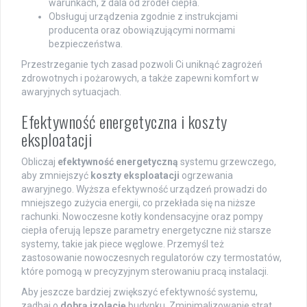
warunkach, z dala od źródeł ciepła.
Obsługuj urządzenia zgodnie z instrukcjami
producenta oraz obowiązującymi normami
bezpieczeństwa.
Przestrzeganie tych zasad pozwoli Ci uniknąć zagrożeń
zdrowotnych i pożarowych, a także zapewni komfort w
awaryjnych sytuacjach.
Efektywność energetyczna i koszty
eksploatacji
Obliczaj
efektywność energetyczną
systemu grzewczego,
aby zmniejszyć
koszty eksploatacji
ogrzewania
awaryjnego. Wyższa efektywność urządzeń prowadzi do
mniejszego zużycia energii, co przekłada się na niższe
rachunki. Nowoczesne kotły kondensacyjne oraz pompy
ciepła oferują lepsze parametry energetyczne niż starsze
systemy, takie jak piece węglowe. Przemyśl też
zastosowanie nowoczesnych regulatorów czy termostatów,
które pomogą w precyzyjnym sterowaniu pracą instalacji.
Aby jeszcze bardziej zwiększyć efektywność systemu,
zadbaj o
dobrą izolację
budynku. Zminimalizowanie strat