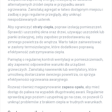
alternatywnych źródeł ciepła w przypadku awarii
ogrzewania. Zainstaluj agregat w łatwo dostępnym miejscu i
zadbaj o jego regularne przeglądy, aby uniknąć
niespodziewanych usterek.
Aby ograniczyć
straty ciepła
, popraw izolację pomieszczeń.
Sprawdź i uszczelnij okna oraz drzwi, używając uszczelek lub
pianki izolacyjnej, żeby zapobiec przedostawaniu się
zimnego powietrza do wnętrza. Warto także zainwestować
w zasłony termoizolacyjne, które dodatkowo poprawią
efektywność zatrzymywania ciepła.
Pamiętaj o regularnej kontroli wentylacji w pomieszczeniach,
aby zapewnić odpowiednie warunki dla urządzeń
grzewczych. Zainstaluj nawiewniki lub wentylatory, które
umożliwią dostarczanie świeżego powietrza, co sprzyja
efektywności ogrzewania awaryjnego.
Rozważ również magazynowanie
zapasu opału
, aby mieć
dostęp do paliwa na wypadek długotrwałej awarii. Regularnie
sprawdzaj jego poziom i uzupełniaj go na czas, co pozwoli Ci
uniknąć problemów z brakiem ciepła w trudnych warunkach.