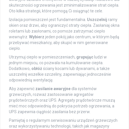
skuteczności ogrzewania jest zminimalizowanie strat ciepła.
Oto kilka strategii, które pomogą Ci osiągnąć te cele.
Izolacja pomieszczeń jest fundamentalna.
Uszczelnij
ramy
okien oraz drzwi, aby ograniczyć straty ciepła. Zasłaniaj okna
roletami lub zasłonami, co pomoże zatrzymać ciepło
wewnątrz.
Wybierz
jeden pokój jako centrum, w którym będą
przebywać mieszkańcy, aby skupić w nim generowane
ciepło.
Utrzymuj ciepło w pomieszczeniach,
grupując
ludzi w
jednym miejscu, co pozwala na kumulowanie ciepła.
Dodatkowo,
obłóż
ściany kocami lub dywanami, a także
uszczelnij wszelkie szczeliny, zapewniając jednocześnie
odpowiednią wentylację.
Aby zapewnić
zasilanie awaryjne
dla systemów
grzewczych, rozważ zastosowanie agregatów
prądotwórczych oraz UPS. Agregaty prądotwórcze muszą
mieć moc odpowiednią do pokrycia potrzeb ogrzewania, a
UPS zapewnia ciągłość zasilania bez przerw.
Pamiętaj o regularnym serwisowaniu urządzeń grzewczych
oraz wykorzystywaniu technologii, takich jak magazyny