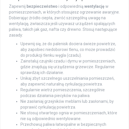
Zapewnij
bezpieczeństwo
i odpowiednią
wentylację
w
pomieszczeniach, w których stosujesz ogrzewanie awaryjne.
Dobierając źródło ciepła, zwróć szczególną uwagę na
wentylację, zwłaszcza jeśli używasz urządzeń spalających
paliwa, takich jak gaz, nafta czy drewno. Stosuj następujące
zasady:
Upewnij się, że do palenisk dociera świeże powietrze,
aby zapobiec niedoborowi tlenu, co może prowadzić
do produkcji tlenku węgla (czadu).
Zainstaluj czujniki czadu i dymu w pomieszczeniach,
gdzie znajdują się urządzenia grzewcze. Regularnie
sprawdzaj ich działanie.
Unikaj zbyt szczelnego uszczelniania pomieszczeń,
aby zapewnić naturalną cyrkulację powietrza.
Regularnie wietrz pomieszczenia, szczególnie
podczas działania piecyków na paliwa.
Nie zasłaniaj grzejników meblami lub zasłonami, by
poprawić cyrkulację powietrza.
Nie stosuj otwartego ognia w pomieszczeniach, które
nie są odpowiednio wentylowane.
Przechowuj paliwa łatwopalne w bezpiecznych