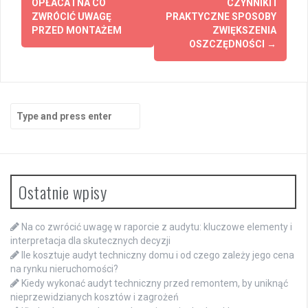
OPŁACA I NA CO
CZYNNIKI I
ZWRÓCIĆ UWAGĘ
PRAKTYCZNE SPOSOBY
PRZED MONTAŻEM
ZWIĘKSZENIA
OSZCZĘDNOŚCI
→
Search
for:
Ostatnie wpisy
Na co zwrócić uwagę w raporcie z audytu: kluczowe elementy i
interpretacja dla skutecznych decyzji
Ile kosztuje audyt techniczny domu i od czego zależy jego cena
na rynku nieruchomości?
Kiedy wykonać audyt techniczny przed remontem, by uniknąć
nieprzewidzianych kosztów i zagrożeń