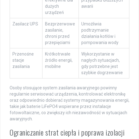
efektywne dla
przypadku dłuższych
dużych
awarii
urządzeń
Zasilacz UPS
Bezprzerwowe
Umożliwia
zasilanie,
podtrzymanie
chroni przed
działania kotłów i
przepięciami
pompowania wody
Przenośne
Krótkotrwałe
Wykorzystanie w
stacje
źródło energii,
nagłych sytuacjach,
zasilania
mobilne
gdy potrzebne jest
szybkie dogrzewanie
Osoby stosujące system zasilania awaryjnego powinny
regularnie serwisować urządzenia, kontrolować elektronikę
oraz odpowiednio dobierać systemy magazynowania energii,
takie jak baterie LiFePO4 wspierane przez instalacje
fotowoltaiczne, co zwiększy ich niezawodność w sytuacjach
awaryjnych.
Ograniczanie strat ciepła i poprawa izolacji