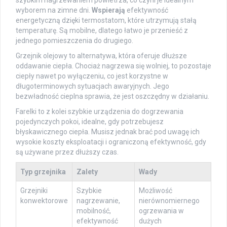
szybkim nagrzewaniem powietrza, co czyni je idealnym
wyborem na zimne dni.
Wspierają
efektywność
energetyczną dzięki termostatom, które utrzymują stałą
temperaturę. Są mobilne, dlatego łatwo je przenieść z
jednego pomieszczenia do drugiego.
Grzejnik olejowy to alternatywa, która oferuje dłuższe
oddawanie ciepła. Chociaż nagrzewa się wolniej, to pozostaje
ciepły nawet po wyłączeniu, co jest korzystne w
długoterminowych sytuacjach awaryjnych. Jego
bezwładność cieplna sprawia, że jest oszczędny w działaniu.
Farelki to z kolei szybkie urządzenia do dogrzewania
pojedynczych pokoi, idealne, gdy potrzebujesz
błyskawicznego ciepła. Musisz jednak brać pod uwagę ich
wysokie koszty eksploatacji i ograniczoną efektywność, gdy
są używane przez dłuższy czas.
Typ grzejnika
Zalety
Wady
Grzejniki
Szybkie
Możliwość
konwektorowe
nagrzewanie,
nierównomiernego
mobilność,
ogrzewania w
efektywność
dużych