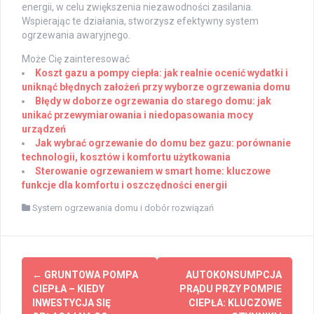
energii, w celu zwiększenia niezawodności zasilania.
Wspierając te działania, stworzysz efektywny system
ogrzewania awaryjnego.
Może Cię zainteresować
Koszt gazu a pompy ciepła: jak realnie ocenić wydatki i
uniknąć błędnych założeń przy wyborze ogrzewania domu
Błędy w doborze ogrzewania do starego domu: jak
unikać przewymiarowania i niedopasowania mocy
urządzeń
Jak wybrać ogrzewanie do domu bez gazu: porównanie
technologii, kosztów i komfortu użytkowania
Sterowanie ogrzewaniem w smart home: kluczowe
funkcje dla komfortu i oszczędności energii
System ogrzewania domu i dobór rozwiązań
Post
←
GRUNTOWA POMPA
AUTOKONSUMPCJA
navigation
CIEPŁA – KIEDY
PRĄDU PRZY POMPIE
INWESTYCJA SIĘ
CIEPŁA: KLUCZOWE