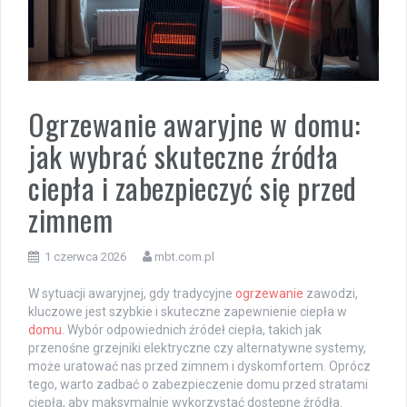
Ogrzewanie awaryjne w domu:
jak wybrać skuteczne źródła
ciepła i zabezpieczyć się przed
zimnem
1 czerwca 2026
mbt.com.pl
W sytuacji awaryjnej, gdy tradycyjne
ogrzewanie
zawodzi,
kluczowe jest szybkie i skuteczne zapewnienie ciepła w
domu
. Wybór odpowiednich źródeł ciepła, takich jak
przenośne grzejniki elektryczne czy alternatywne systemy,
może uratować nas przed zimnem i dyskomfortem. Oprócz
tego, warto zadbać o zabezpieczenie domu przed stratami
ciepła, aby maksymalnie wykorzystać dostępne źródła.