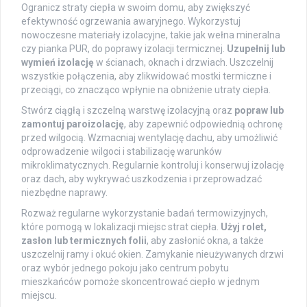
Ogranicz straty ciepła w swoim domu, aby zwiększyć
efektywność ogrzewania awaryjnego. Wykorzystuj
nowoczesne materiały izolacyjne, takie jak wełna mineralna
czy pianka PUR, do poprawy izolacji termicznej.
Uzupełnij lub
wymień izolację
w ścianach, oknach i drzwiach. Uszczelnij
wszystkie połączenia, aby zlikwidować mostki termiczne i
przeciągi, co znacząco wpłynie na obniżenie utraty ciepła.
Stwórz ciągłą i szczelną warstwę izolacyjną oraz
popraw lub
zamontuj paroizolację
, aby zapewnić odpowiednią ochronę
przed wilgocią. Wzmacniaj wentylację dachu, aby umożliwić
odprowadzenie wilgoci i stabilizację warunków
mikroklimatycznych. Regularnie kontroluj i konserwuj izolację
oraz dach, aby wykrywać uszkodzenia i przeprowadzać
niezbędne naprawy.
Rozważ regularne wykorzystanie badań termowizyjnych,
które pomogą w lokalizacji miejsc strat ciepła.
Użyj rolet,
zasłon lub termicznych folii
, aby zasłonić okna, a także
uszczelnij ramy i okuć okien. Zamykanie nieużywanych drzwi
oraz wybór jednego pokoju jako centrum pobytu
mieszkańców pomoże skoncentrować ciepło w jednym
miejscu.