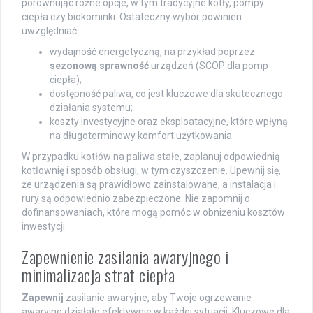
porównując różne opcje, w tym tradycyjne kotły, pompy
ciepła czy biokominki. Ostateczny wybór powinien
uwzględniać:
wydajność energetyczną, na przykład poprzez
sezonową sprawność
urządzeń (SCOP dla pomp
ciepła);
dostępność paliwa, co jest kluczowe dla skutecznego
działania systemu;
koszty investycyjne oraz eksploatacyjne, które wpłyną
na długoterminowy komfort użytkowania.
W przypadku kotłów na paliwa stałe, zaplanuj odpowiednią
kotłownię i sposób obsługi, w tym czyszczenie. Upewnij się,
że urządzenia są prawidłowo zainstalowane, a instalacja i
rury są odpowiednio zabezpieczone. Nie zapomnij o
dofinansowaniach, które mogą pomóc w obniżeniu kosztów
inwestycji.
Zapewnienie zasilania awaryjnego i
minimalizacja strat ciepła
Zapewnij
zasilanie awaryjne, aby Twoje ogrzewanie
awaryjne działało efektywnie w każdej sytuacji. Kluczowe dla