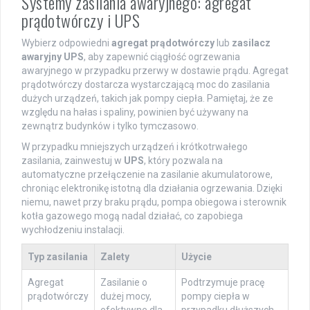
Systemy zasilania awaryjnego: agregat
prądotwórczy i UPS
Wybierz odpowiedni
agregat prądotwórczy
lub
zasilacz
awaryjny UPS
, aby zapewnić ciągłość ogrzewania
awaryjnego w przypadku przerwy w dostawie prądu. Agregat
prądotwórczy dostarcza wystarczającą moc do zasilania
dużych urządzeń, takich jak pompy ciepła. Pamiętaj, że ze
względu na hałas i spaliny, powinien być używany na
zewnątrz budynków i tylko tymczasowo.
W przypadku mniejszych urządzeń i krótkotrwałego
zasilania, zainwestuj w
UPS
, który pozwala na
automatyczne przełączenie na zasilanie akumulatorowe,
chroniąc elektronikę istotną dla działania ogrzewania. Dzięki
niemu, nawet przy braku prądu, pompa obiegowa i sterownik
kotła gazowego mogą nadal działać, co zapobiega
wychłodzeniu instalacji.
Typ zasilania
Zalety
Użycie
Agregat
Zasilanie o
Podtrzymuje pracę
prądotwórczy
dużej mocy,
pompy ciepła w