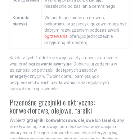
podczerwień
wybraną przestrzeń, działając
niezależnie od zasilania centralnego.
Kominki i
Wolnostojące piece na drewno,
piecyki
biokominki oraz piecyki gazowe mogą być
dobrym rozwiązaniem podczas awarii
ogrzewania
, oferując jednocześnie
przyjemną atmosferę.
Każde z tych źródeł ma swoje zalety i może skutecznie
wspierać
ogrzewanie awaryjne
. Dobieraj urządzenia w
zależności od potrzeb i dostępnych zasobów
energetycznych w Twoim domu, pamiętając o
bezpieczeństwie ich użytkowania oraz regularnym
sprawdzaniu sprawności.
Przenośne grzejniki elektryczne:
konwektorowe, olejowe, farelki
Wybierz
grzejniki konwektorowe
,
olejowe
lub
farelki
, aby
efektywnie ogrzać swoje pomieszczenia w sytuacjach
awaryjnych. Grzejniki konwektorowe charakteryzują się