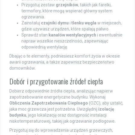
Przygotuj zestaw
grzejników
, takich jak farelki,
termofory, które mogą wspierać główny system
ogrzewania.
Zainstaluj
czujniki dymu
i
tlenku węgla
w miejscach,
gdzie używasz urządzeń, które spalają paliwo.
Sprawdź stan
kanałów wentylacyjnych
i ewentualnie
napraw wszelkie nieszczelności, zapewniając
odpowiednią wentylację.
Dbając o te elementy, podniesiesz komfort życia w okresie
awarii ogrzewania, a także zapewnisz bezpieczeństwo
domowników.
Dobór i przygotowanie źródeł ciepła
Dobierz odpowiednie źródła ciepła, analizując najpierw
zapotrzebowanie energetyczne budynku. Wykonaj
Obliczenia Zapotrzebowania Cieplnego
(OZC), aby ustalić,
jaka moc grzewcza jest potrzebna. Uwzględnij
izolację
budynku
, jego lokalizację oraz dostępność instalacji
niskotemperaturowej, takiej jak ogrzewanie podłogowe.
Przygotuj się do wprowadzenia urządzeń grzewczych,