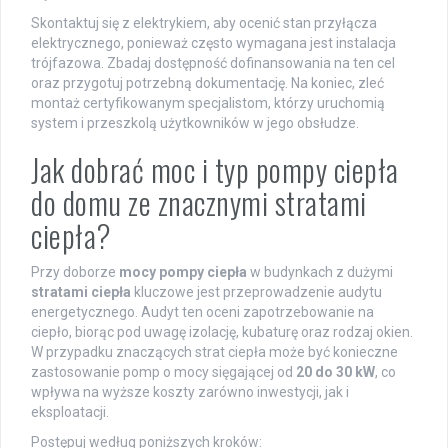
Skontaktuj się z elektrykiem, aby ocenić stan przyłącza
elektrycznego, ponieważ często wymagana jest instalacja
trójfazowa. Zbadaj dostępność dofinansowania na ten cel
oraz przygotuj potrzebną dokumentację. Na koniec, zleć
montaż certyfikowanym specjalistom, którzy uruchomią
system i przeszkolą użytkowników w jego obsłudze.
Jak dobrać moc i typ pompy ciepła
do domu ze znacznymi stratami
ciepła?
Przy doborze
mocy pompy ciepła
w budynkach z dużymi
stratami ciepła
kluczowe jest przeprowadzenie audytu
energetycznego. Audyt ten oceni zapotrzebowanie na
ciepło, biorąc pod uwagę izolację, kubaturę oraz rodzaj okien.
W przypadku znaczących strat ciepła może być konieczne
zastosowanie pomp o mocy sięgającej od
20 do 30 kW
, co
wpływa na wyższe koszty zarówno inwestycji, jak i
eksploatacji.
Postępuj według poniższych kroków: