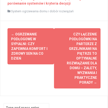
porównanie systemów i kryteria decyzji
System ogrzewania domu i dobór rozwiązań
Post
←
OGRZEWANIE
CZY ŁĄCZENIE
navigation
PODŁOGOWE W
PODŁOGÓWKI NA
SYPIALNI: CZY
PARTERZE Z
ZAPEWNIA KOMFORT I
GRZEJNIKAMI NA
ZDROWY SEN NA CO
PIĘTRZE TO
DZIEŃ
OPTYMALNE
ROZWIĄZANIE DLA
DOMU – ZALETY,
WYZWANIA I
PRAKTYCZNE
PORADY
→
Search