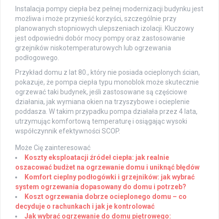
Instalacja pompy ciepła bez pełnej modernizacji budynku jest
możliwa i może przynieść korzyści, szczególnie przy
planowanych stopniowych ulepszeniach izolacji. Kluczowy
jest odpowiedni dobór mocy pompy oraz zastosowanie
grzejników niskotemperaturowych lub ogrzewania
podłogowego.
Przykład domu z lat 80., który nie posiada ocieplonych ścian,
pokazuje, że pompa ciepła typu monoblok może skutecznie
ogrzewać taki budynek, jeśli zastosowane są częściowe
działania, jak wymiana okien na trzyszybowe i ocieplenie
poddasza. W takim przypadku pompa działała przez 4 lata,
utrzymując komfortową temperaturę i osiągając wysoki
współczynnik efektywności SCOP.
Może Cię zainteresować
Koszty eksploatacji źródeł ciepła: jak realnie
oszacować budżet na ogrzewanie domu i uniknąć błędów
Komfort cieplny podłogówki i grzejników: jak wybrać
system ogrzewania dopasowany do domu i potrzeb?
Koszt ogrzewania dobrze ocieplonego domu – co
decyduje o rachunkach i jak je kontrolować
Jak wybrać ogrzewanie do domu piętrowego: