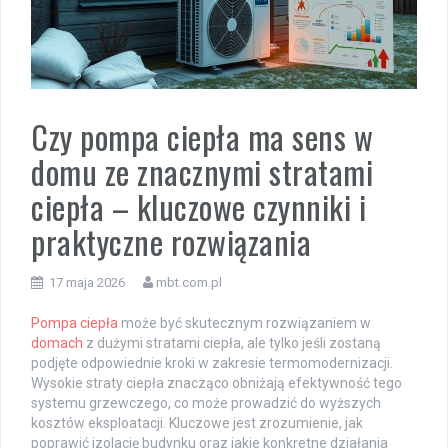
Czy pompa ciepła ma sens w
domu ze znacznymi stratami
ciepła – kluczowe czynniki i
praktyczne rozwiązania
17 maja 2026
mbt.com.pl
Pompa ciepła
może być skutecznym rozwiązaniem w
domach
z dużymi stratami ciepła, ale tylko jeśli zostaną
podjęte odpowiednie kroki w zakresie termomodernizacji.
Wysokie straty ciepła znacząco obniżają efektywność tego
systemu grzewczego, co może prowadzić do wyższych
kosztów eksploatacji. Kluczowe jest zrozumienie, jak
poprawić izolację budynku oraz jakie konkretne działania