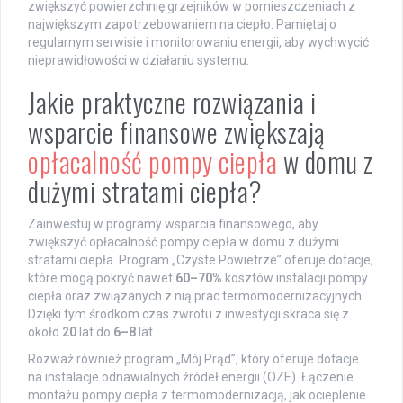
zwiększyć powierzchnię grzejników w pomieszczeniach z
największym zapotrzebowaniem na ciepło. Pamiętaj o
regularnym serwisie i monitorowaniu energii, aby wychwycić
nieprawidłowości w działaniu systemu.
Jakie praktyczne rozwiązania i
wsparcie finansowe zwiększają
opłacalność pompy ciepła
w domu z
dużymi stratami ciepła?
Zainwestuj w programy wsparcia finansowego, aby
zwiększyć opłacalność pompy ciepła w domu z dużymi
stratami ciepła. Program „Czyste Powietrze” oferuje dotacje,
które mogą pokryć nawet
60–70%
kosztów instalacji pompy
ciepła oraz związanych z nią prac termomodernizacyjnych.
Dzięki tym środkom czas zwrotu z inwestycji skraca się z
około
20
lat do
6–8
lat.
Rozważ również program „Mój Prąd”, który oferuje dotacje
na instalacje odnawialnych źródeł energii (OZE). Łączenie
montażu pompy ciepła z termomodernizacją, jak ocieplenie