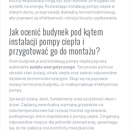
koszty eksploatacji mogą być zbyt wysokie ze względu na
wydatki na energię. Rozważając instalację pompy ciepła w
starym domu, przeprowadź dokładną termomodernizację,
aby poprawić jej efektywność i obniżyć koszty użytkowania.
Jak ocenić budynek pod kątem
instalacji pompy ciepła i
przygotować go do montażu?
Oceń budynek przed instalacją pompy ciepła poprzez
wykonanie
audytu energetycznego
. Ten proces pomoże
określić stan izolacji, straty ciepła oraz zalecić odpowiednie
działania termomodernizacyjne. Skup się na poprawie
izolacji termicznej budynku, co maksymalizuje efektywność
pompy.
Sprawdź ściany, dach, fundamenty oraz szczelność okien i
drzwi. Zaplanuj ewentualną wymianę grzejników na
niskotemperaturowe lub rozważ montaż ogrzewania
podłogowego, które współdziała z pompą ciepła. Zorganizuj
odpowiednie miejsce dla jednostki zewnętrznej, upewniając
się, że nie zakłóca ono komfortu mieszkańców.