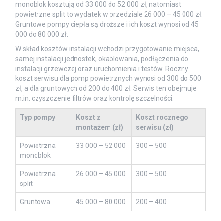
monoblok kosztują od 33 000 do 52 000 zł, natomiast
powietrzne split to wydatek w przedziale 26 000 – 45 000 zł.
Gruntowe pompy ciepła są droższe i ich koszt wynosi od 45
000 do 80 000 zł.
W skład kosztów instalacji wchodzi przygotowanie miejsca,
samej instalacji jednostek, okablowania, podłączenia do
instalacji grzewczej oraz uruchomienia i testów. Roczny
koszt serwisu dla pomp powietrznych wynosi od 300 do 500
zł, a dla gruntowych od 200 do 400 zł. Serwis ten obejmuje
m.in. czyszczenie filtrów oraz kontrolę szczelności.
Typ pompy
Koszt z
Koszt rocznego
montażem (zł)
serwisu (zł)
Powietrzna
33 000 – 52 000
300 – 500
monoblok
Powietrzna
26 000 – 45 000
300 – 500
split
Gruntowa
45 000 – 80 000
200 – 400