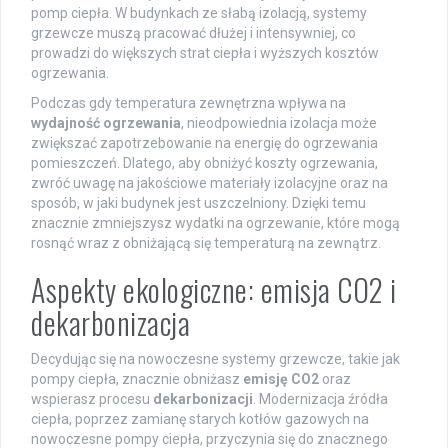
pomp ciepła. W budynkach ze słabą izolacją, systemy
grzewcze muszą pracować dłużej i intensywniej, co
prowadzi do większych strat ciepła i wyższych kosztów
ogrzewania.
Podczas gdy temperatura zewnętrzna wpływa na
wydajność ogrzewania
, nieodpowiednia izolacja może
zwiększać zapotrzebowanie na energię do ogrzewania
pomieszczeń. Dlatego, aby obniżyć koszty ogrzewania,
zwróć uwagę na jakościowe materiały izolacyjne oraz na
sposób, w jaki budynek jest uszczelniony. Dzięki temu
znacznie zmniejszysz wydatki na ogrzewanie, które mogą
rosnąć wraz z obniżającą się temperaturą na zewnątrz.
Aspekty ekologiczne: emisja CO2 i
dekarbonizacja
Decydując się na nowoczesne systemy grzewcze, takie jak
pompy ciepła, znacznie obniżasz
emisję CO2
oraz
wspierasz procesu
dekarbonizacji
. Modernizacja źródła
ciepła, poprzez zamianę starych kotłów gazowych na
nowoczesne pompy ciepła, przyczynia się do znacznego