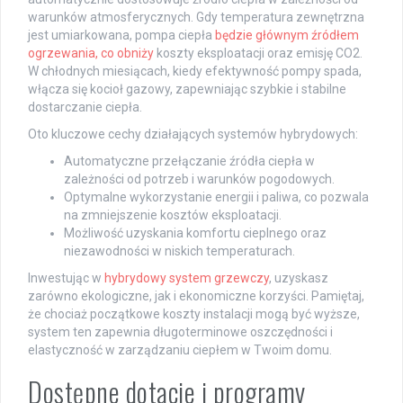
warunków atmosferycznych. Gdy temperatura zewnętrzna
jest umiarkowana, pompa ciepła
będzie głównym źródłem
ogrzewania, co obniży
koszty eksploatacji oraz emisję CO2.
W chłodnych miesiącach, kiedy efektywność pompy spada,
włącza się kocioł gazowy, zapewniając szybkie i stabilne
dostarczanie ciepła.
Oto kluczowe cechy działających systemów hybrydowych:
Automatyczne przełączanie źródła ciepła w
zależności od potrzeb i warunków pogodowych.
Optymalne wykorzystanie energii i paliwa, co pozwala
na zmniejszenie kosztów eksploatacji.
Możliwość uzyskania komfortu cieplnego oraz
niezawodności w niskich temperaturach.
Inwestując w
hybrydowy system grzewczy
, uzyskasz
zarówno ekologiczne, jak i ekonomiczne korzyści. Pamiętaj,
że chociaż początkowe koszty instalacji mogą być wyższe,
system ten zapewnia długoterminowe oszczędności i
elastyczność w zarządzaniu ciepłem w Twoim domu.
Dostępne dotacje i programy