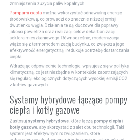
zmniejszenia zużycia paliw kopalnych.
Pompami ciepła
można wykorzystać odnawialną energię
środowiskową, co prowadzi do znacznie niższej emisji
dwutlenku węgla. Działania te są kluczowe dla poprawy
jakości powietrza oraz realizacji celów dekarbonizacji
sektora mieszkaniowego. Równocześnie, modernizacja
wiąże się z termomodernizacją budynku, co zwiększa jego
efektywność energetyczną i redukuje potrzebę dostarczania
ciepła.
Wdrażając odpowiednie technologie, wpisujesz się w politykę
klimatyczną, co jest niezbędne w kontekście zaostrzających
się regulacji ekologicznych dotyczących wysokiej emisji CO2
z kotłów gazowych.
Systemy hybrydowe łączące pompy
ciepła i kotły gazowe
Zastosuj
systemy hybrydowe
, które łączą
pompy ciepła
i
kotły gazowe
, aby skorzystać z zalet obu technologii. Taki
system jest efektywnym rozwiązaniem, które
automatycznie dostosowuje źródło ciepła w zależności od