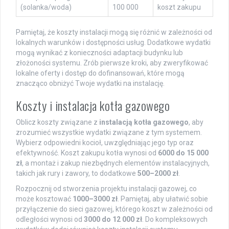
(solanka/woda)
100 000
koszt zakupu
Pamiętaj, że koszty instalacji mogą się różnić w zależności od
lokalnych warunków i dostępności usług. Dodatkowe wydatki
mogą wynikać z konieczności adaptacji budynku lub
złożoności systemu. Zrób pierwsze kroki, aby zweryfikować
lokalne oferty i dostęp do dofinansowań, które mogą
znacząco obniżyć Twoje wydatki na instalację.
Koszty i instalacja kotła gazowego
Oblicz koszty związane z
instalacją kotła gazowego
, aby
zrozumieć wszystkie wydatki związane z tym systemem.
Wybierz odpowiedni kocioł, uwzględniając jego typ oraz
efektywność. Koszt zakupu kotła wynosi od
6000 do 15 000
zł
, a montaż i zakup niezbędnych elementów instalacyjnych,
takich jak rury i zawory, to dodatkowe
500–2000 zł
.
Rozpocznij od stworzenia projektu instalacji gazowej, co
może kosztować
1000–3000 zł
. Pamiętaj, aby ułatwić sobie
przyłączenie do sieci gazowej, którego koszt w zależności od
odległości wynosi od
3000 do 12 000 zł
. Do kompleksowych