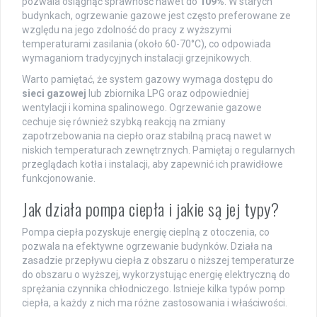
pozwala osiągnąć sprawność nawet do
109%
. W starych
budynkach, ogrzewanie gazowe jest często preferowane ze
względu na jego zdolność do pracy z wyższymi
temperaturami zasilania (około 60-70°C), co odpowiada
wymaganiom tradycyjnych instalacji grzejnikowych.
Warto pamiętać, że system gazowy wymaga dostępu do
sieci gazowej
lub zbiornika LPG oraz odpowiedniej
wentylacji i komina spalinowego. Ogrzewanie gazowe
cechuje się również szybką reakcją na zmiany
zapotrzebowania na ciepło oraz stabilną pracą nawet w
niskich temperaturach zewnętrznych. Pamiętaj o regularnych
przeglądach kotła i instalacji, aby zapewnić ich prawidłowe
funkcjonowanie.
Jak działa pompa ciepła i jakie są jej typy?
Pompa ciepła pozyskuje energię cieplną z otoczenia, co
pozwala na efektywne ogrzewanie budynków. Działa na
zasadzie przepływu ciepła z obszaru o niższej temperaturze
do obszaru o wyższej, wykorzystując energię elektryczną do
sprężania czynnika chłodniczego. Istnieje kilka typów pomp
ciepła, a każdy z nich ma różne zastosowania i właściwości.