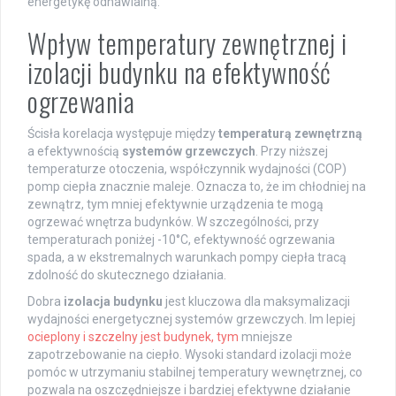
energetykę odnawialną.
Wpływ temperatury zewnętrznej i
izolacji budynku na efektywność
ogrzewania
Ścisła korelacja występuje między
temperaturą zewnętrzną
a efektywnością
systemów grzewczych
. Przy niższej
temperaturze otoczenia, współczynnik wydajności (COP)
pomp ciepła znacznie maleje. Oznacza to, że im chłodniej na
zewnątrz, tym mniej efektywnie urządzenia te mogą
ogrzewać wnętrza budynków. W szczególności, przy
temperaturach poniżej -10°C, efektywność ogrzewania
spada, a w ekstremalnych warunkach pompy ciepła tracą
zdolność do skutecznego działania.
Dobra
izolacja budynku
jest kluczowa dla maksymalizacji
wydajności energetycznej systemów grzewczych. Im lepiej
ocieplony i szczelny jest budynek, tym
mniejsze
zapotrzebowanie na ciepło. Wysoki standard izolacji może
pomóc w utrzymaniu stabilnej temperatury wewnętrznej, co
pozwala na oszczędniejsze i bardziej efektywne działanie