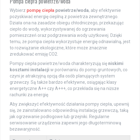
Pompa ciepła powietrze/woda
Wybierz
pompę ciepła
powietrze/woda
, aby efektywnie
pozyskiwać energię cieplną z powietrza zewnętrznego.
Działa ona na zasadzie obiegu chłodniczego, przekazując
ciepło do wody, wykorzystywanej do ogrzewania
pomieszczeń oraz podgrzewania wody użytkowej. Dzięki
temu, że pompa ciepła wykorzystuje energię odnawialną, jest
to rozwiązanie ekologiczne, które może znacznie
zredukować emisję CO2.
Pompy ciepła powietrze/woda charakteryzują się
niskimi
kosztami instalacji
w porównaniu do pomp gruntowych, co
czyni je atrakcyjną opcją dla osób planujących system
grzewczy. Są także bardzo efektywne, osiągając klasy
energetyczne A++ czy A+++, co przekłada się na niższe
rachunki za energię.
Aby zwiększyć efektywność działania pompy ciepła, upewnij
się, że zainstalowano odpowiednią instalację grzewczą, taką
jak ogrzewanie podłogowe lub grzejniki. Regularne
serwisowanie urządzenia zapewni jego długoterminową
bezawaryjność.