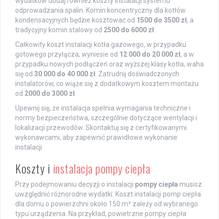
wydatków dodaj również koszty instalacji systemu
odprowadzania spalin. Komin koncentryczny dla kotłów
kondensacyjnych będzie kosztować od
1500 do 3500 zł
, a
tradycyjny komin stalowy od
2500 do 6000 zł
.
Całkowity koszt instalacji kotła gazowego, w przypadku
gotowego przyłącza, wyniesie od
12 000 do 20 000 zł
, a w
przypadku nowych podłączeń oraz wyższej klasy kotła, waha
się od
30 000 do 40 000 zł
. Zatrudnij doświadczonych
instalatorów, co wiąże się z dodatkowym kosztem montażu
od
2000 do 3000 zł
.
Upewnij się, że instalacja spełnia wymagania techniczne i
normy bezpieczeństwa, szczególnie dotyczące wentylacji i
lokalizacji przewodów. Skontaktuj się z certyfikowanymi
wykonawcami, aby zapewnić prawidłowe wykonanie
instalacji.
Koszty i
instalacja pompy ciepła
Przy podejmowaniu decyzji o instalacji
pompy ciepła
musisz
uwzględnić różnorodne wydatki. Koszt instalacji pomp ciepła
dla domu o powierzchni około 150 m² zależy od wybranego
typu urządzenia. Na przykład, powietrzne pompy ciepła