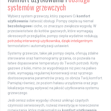
systemów grzewczych
Wybierz system grzewczy, który zapewni Ci
komfort
użytkowania
i łatwość obsługi. Pompy ciepła są niemal
bezobsługowe
i ciche, co znacząco zwiększa wygodę. W
przeciwieństwie do kotłów gazowych, które wymagają
okresowych przeglądów, pompy ciepła wydatnie redukują
potrzebę interwencji użytkownika, dzięki inteligentnym
termostatom i automatyzacji ustawień.
Systemy grzewcze, takie jak pompy ciepła, oferują zdalne
sterowanie oraz harmonogramy grzania, co pozwala na
łatwe dopasowanie temperatury do Twoich potrzeb. Kotły
gazowe z kolei, mimo że wygodniejsze niż piec na paliwo
stałe, wymagają regularnej konserwacji oraz ręcznego
dostosowywania parametrów pracy, co obniża Twój komfort.
Pamiętaj również, że poziom hałasu urządzenia oraz jego
lokalizacja mogą wpływać na jakość użytkowania systemu
grzewczego.
Jeśli cenisz sobie wygodę i chcesz uniknąć częstych
czynności serwisowych, rozważ inwestycję w nowoczesne
rozwiązania, które maksymalizują
komfort użytkowania
.