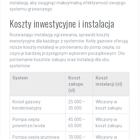
instalację, aby osiągnąć maksymalną efektywność swojego
systemu grzewczego.
Koszty inwestycyjne i instalacja
Rozważając instalację ogrzewania, sprawdź koszty
inwestycyjne dla każdego z systemów. Kotły gazowe oferują
niższe koszty instalacji w porównaniu do pomp ciepła, co
czyni je bardziej przystępnym wyborem początkowym. Oto
porównanie kosztów zakupu oraz instalacji dla obu
systemów:
System
Koszt
Koszt
zakupu
instalacji (zł)
(zł)
Kocioł gazowy
25 000 –
Wliczony w
kondensacyjny
35 000
koszt zakupu
Pompa ciepła
45 000 –
Wliczony w
powietrze/woda
65 000
koszt zakupu
Pompa ciepła gruntowa
70 000 –
Wliczony w