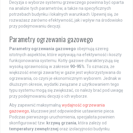
Decyzja o wyborze systemu grzewczego powinna być oparta
na analizie tych parametrów, a także na specyficznych
potrzebach budynku i lokalnych warunkach. Upewnij się, że
rozważasz zarówno efektywność, jak i wpływ na środowisko
przy podejmowaniu decyzji.
Parametry ogrzewania gazowego
Parametry ogrzewania gazowego
obejmują szereg
istotnych aspektów, które wpływają na efektywność i koszty
funkcjonowania systemu. Kotły gazowe charakteryzują się
wysoką sprawnością w zakresie
90-95%
. To oznacza, że
większość energii zawartej w gazie jest wykorzystywana do
ogrzewania, co czyni je ekonomicznym wyborem. Jednak w
dłuższym okresie, wydatki związane z użytkowaniem tego
typu systemu mogą się zwiększać, co należy brać pod uwagę
przy podejmowaniu decyzji o ich wyborze.
Aby zapewnić maksymalną
wydajność ogrzewania
gazowego
, kluczowe jest odpowiednie ustawienie pieca.
Podczas pierwszego uruchomienia, specjalista powinien
skonfigurować tzw.
krzywą grzania
, która zależy od
temperatury zewnętrznej
oraz izolacyjności budynku.