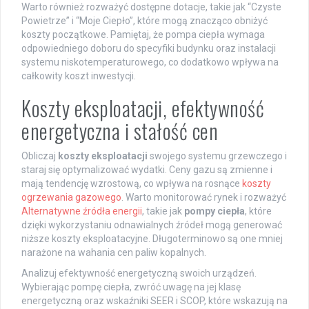
Warto również rozważyć dostępne dotacje, takie jak “Czyste
Powietrze” i “Moje Ciepło”, które mogą znacząco obniżyć
koszty początkowe. Pamiętaj, że pompa ciepła wymaga
odpowiedniego doboru do specyfiki budynku oraz instalacji
systemu niskotemperaturowego, co dodatkowo wpływa na
całkowity koszt inwestycji.
Koszty eksploatacji, efektywność
energetyczna i stałość cen
Obliczaj
koszty eksploatacji
swojego systemu grzewczego i
staraj się optymalizować wydatki. Ceny gazu są zmienne i
mają tendencję wzrostową, co wpływa na rosnące
koszty
ogrzewania gazowego
. Warto monitorować rynek i rozważyć
Alternatywne źródła energii
, takie jak
pompy ciepła
, które
dzięki wykorzystaniu odnawialnych źródeł mogą generować
niższe koszty eksploatacyjne. Długoterminowo są one mniej
narażone na wahania cen paliw kopalnych.
Analizuj efektywność energetyczną swoich urządzeń.
Wybierając pompę ciepła, zwróć uwagę na jej klasę
energetyczną oraz wskaźniki SEER i SCOP, które wskazują na