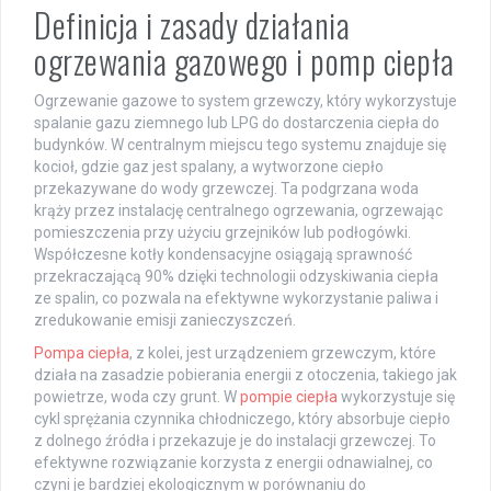
Definicja i zasady działania
ogrzewania gazowego i pomp ciepła
Ogrzewanie gazowe to system grzewczy, który wykorzystuje
spalanie gazu ziemnego lub LPG do dostarczenia ciepła do
budynków. W centralnym miejscu tego systemu znajduje się
kocioł, gdzie gaz jest spalany, a wytworzone ciepło
przekazywane do wody grzewczej. Ta podgrzana woda
krąży przez instalację centralnego ogrzewania, ogrzewając
pomieszczenia przy użyciu grzejników lub podłogówki.
Współczesne kotły kondensacyjne osiągają sprawność
przekraczającą 90% dzięki technologii odzyskiwania ciepła
ze spalin, co pozwala na efektywne wykorzystanie paliwa i
zredukowanie emisji zanieczyszczeń.
Pompa ciepła
, z kolei, jest urządzeniem grzewczym, które
działa na zasadzie pobierania energii z otoczenia, takiego jak
powietrze, woda czy grunt. W
pompie ciepła
wykorzystuje się
cykl sprężania czynnika chłodniczego, który absorbuje ciepło
z dolnego źródła i przekazuje je do instalacji grzewczej. To
efektywne rozwiązanie korzysta z energii odnawialnej, co
czyni je bardziej ekologicznym w porównaniu do