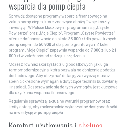
wsparcia dla pomp ciepła
Sprawdź dostępne programy wsparcia finansowego na
zakup pomp ciepła, które znacząco obniżą Twoje koszty
inwestycji. W Polsce kluczowymi programami są „Czyste
Powietrze” oraz „Moje Ciepło”. Program „Czyste Powietrze”
oferuje dofinansowanie do około
35 000 zł
dla powietrznych
pomp ciepła i do
50 900 zł
dla pomp gruntowych. Z kolei
program „Moje Ciepło” zapewnia wsparcie do
7 000 zł
lub
21
000 zł
w zależności od rodzaju urządzenia.
Możesz również skorzystać z ulg podatkowych, jak ulga
termomodernizacyjna, która pozwala na obniżenie podatku
dochodowego. Aby otrzymać dotację, zazwyczaj musisz
spełnić określone wymagania dotyczące techniki budowlanej
i instalacji. Dostosowanie się do tych wymogów jest kluczowe
dla uzyskania wsparcia finansowego.
Regularnie sprawdzaj aktualne warunki programów oraz
limity dotacji, aby maksymalnie wykorzystać dostępne środki
na inwestycję w
pompę ciepła
.
Komfort użytkowania i
obsługa