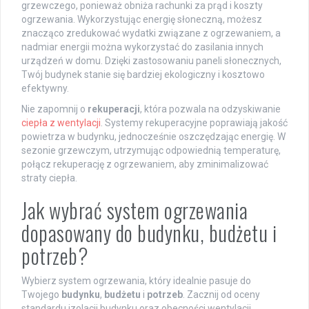
grzewczego, ponieważ obniża rachunki za prąd i koszty
ogrzewania. Wykorzystując energię słoneczną, możesz
znacząco zredukować wydatki związane z ogrzewaniem, a
nadmiar energii można wykorzystać do zasilania innych
urządzeń w domu. Dzięki zastosowaniu paneli słonecznych,
Twój budynek stanie się bardziej ekologiczny i kosztowo
efektywny.
Nie zapomnij o
rekuperacji
, która pozwala na odzyskiwanie
ciepła z wentylacji
. Systemy rekuperacyjne poprawiają jakość
powietrza w budynku, jednocześnie oszczędzając energię. W
sezonie grzewczym, utrzymując odpowiednią temperaturę,
połącz rekuperację z ogrzewaniem, aby zminimalizować
straty ciepła.
Jak wybrać system ogrzewania
dopasowany do budynku, budżetu i
potrzeb?
Wybierz system ogrzewania, który idealnie pasuje do
Twojego
budynku
,
budżetu
i
potrzeb
. Zacznij od oceny
standardu izolacji budynku oraz obecności wentylacji