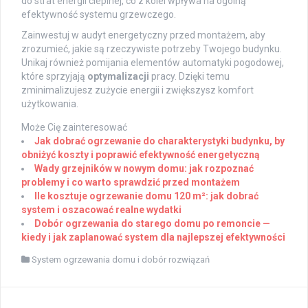
do strat energii cieplnej, co z kolei wpływa na ogólną
efektywność systemu grzewczego.
Zainwestuj w audyt energetyczny przed montażem, aby
zrozumieć, jakie są rzeczywiste potrzeby Twojego budynku.
Unikaj również pomijania elementów automatyki pogodowej,
które sprzyjają
optymalizacji
pracy. Dzięki temu
zminimalizujesz zużycie energii i zwiększysz komfort
użytkowania.
Może Cię zainteresować
Jak dobrać ogrzewanie do charakterystyki budynku, by
obniżyć koszty i poprawić efektywność energetyczną
Wady grzejników w nowym domu: jak rozpoznać
problemy i co warto sprawdzić przed montażem
Ile kosztuje ogrzewanie domu 120 m²: jak dobrać
system i oszacować realne wydatki
Dobór ogrzewania do starego domu po remoncie —
kiedy i jak zaplanować system dla najlepszej efektywności
System ogrzewania domu i dobór rozwiązań