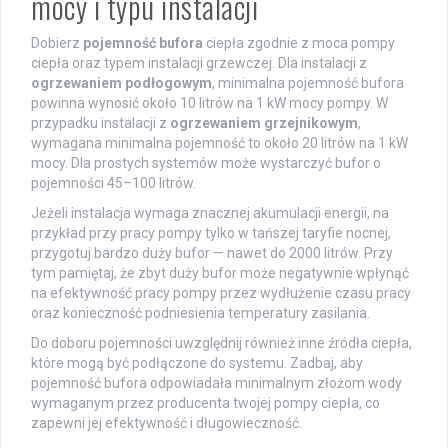
mocy i typu instalacji
Dobierz
pojemność bufora
ciepła zgodnie z moca pompy
ciepła oraz typem instalacji grzewczej. Dla instalacji z
ogrzewaniem podłogowym
, minimalna pojemność bufora
powinna wynosić około 10 litrów na 1 kW mocy pompy. W
przypadku instalacji z
ogrzewaniem grzejnikowym
,
wymagana minimalna pojemność to około 20 litrów na 1 kW
mocy. Dla prostych systemów może wystarczyć bufor o
pojemności 45–100 litrów.
Jeżeli instalacja wymaga znacznej akumulacji energii, na
przykład przy pracy pompy tylko w tańszej taryfie nocnej,
przygotuj bardzo duży bufor — nawet do 2000 litrów. Przy
tym pamiętaj, że zbyt duży bufor może negatywnie wpłynąć
na efektywność pracy pompy przez wydłużenie czasu pracy
oraz konieczność podniesienia temperatury zasilania.
Do doboru pojemności uwzględnij również inne źródła ciepła,
które mogą być podłączone do systemu. Zadbaj, aby
pojemność bufora odpowiadała minimalnym złożom wody
wymaganym przez producenta twojej pompy ciepła, co
zapewni jej efektywność i długowieczność.