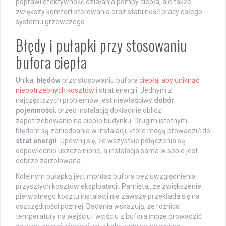
poprawi efektywność działania pompy ciepła, ale także
zwiększy komfort sterowania oraz stabilność pracy całego
systemu grzewczego.
Błędy i pułapki przy stosowaniu
bufora ciepła
Unikaj
błędów
przy stosowaniu bufora
ciepła, aby uniknąć
niepotrzebnych kosztów
i strat energii. Jednym z
najczęstszych problemów jest niewłaściwy
dobór
pojemności
; przed instalacją dokładnie oblicz
zapotrzebowanie na ciepło budynku. Drugim istotnym
błędem są zaniedbania w instalacji, które mogą prowadzić do
strat energii
. Upewnij się, że wszystkie połączenia są
odpowiednio uszczelnione, a instalacja sama w sobie jest
dobrze zaizolowana.
Kolejnym pułapką jest montaż bufora bez uwzględnienia
przyszłych kosztów eksploatacji. Pamiętaj, że zwiększenie
pierwotnego kosztu instalacji nie zawsze przekłada się na
oszczędności później. Badania wskazują, że różnica
temperatury na wejściu i wyjściu z bufora może prowadzić