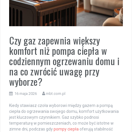
Czy gaz zapewnia większy
komfort niż pompa ciepła w
codziennym ogrzewaniu domu i
na co zwrócić uwagę przy
wyborze?
16 maja 2026
mbt.com.pl
Kiedy stawiasz czoła wyborowi między gazem a pompą
ciepła do ogrzewania swojego domu, komfort użytkowania
jest kluczowym czynnikiem. Gaz szybko podnosi
temperaturę w pomieszczeniach, co może być istotne w
zimne dni, podczas gdy
pompy ciepła
oferują stabilność