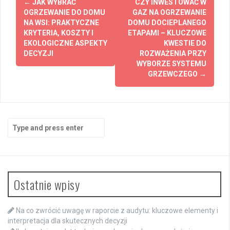
←
JAK WYBRAĆ
CZY INWESTOWAĆ W
navigation
OGRZEWANIE DO DOMU
GAZ NA OGRZEWANIE
NA WSI: PRAKTYCZNE
DOMU DOCIEPLANEGO
KRYTERIA, KOSZTY I
ETAPAMI – KLUCZOWE
EKOLOGICZNE ASPEKTY
KWESTIE DO
DECYZJI
ROZWAŻENIA PRZY
WYBORZE SYSTEMU
GRZEWCZEGO
→
Search
for:
Ostatnie wpisy
Na co zwrócić uwagę w raporcie z audytu: kluczowe elementy i
interpretacja dla skutecznych decyzji