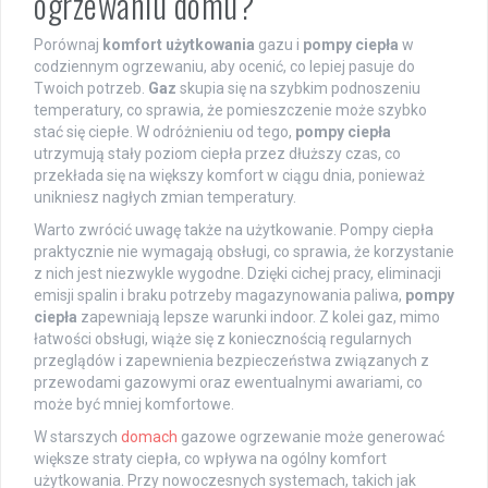
ogrzewaniu domu?
Porównaj
komfort użytkowania
gazu i
pompy ciepła
w
codziennym ogrzewaniu, aby ocenić, co lepiej pasuje do
Twoich potrzeb.
Gaz
skupia się na szybkim podnoszeniu
temperatury, co sprawia, że pomieszczenie może szybko
stać się ciepłe. W odróżnieniu od tego,
pompy ciepła
utrzymują stały poziom ciepła przez dłuższy czas, co
przekłada się na większy komfort w ciągu dnia, ponieważ
unikniesz nagłych zmian temperatury.
Warto zwrócić uwagę także na użytkowanie. Pompy ciepła
praktycznie nie wymagają obsługi, co sprawia, że korzystanie
z nich jest niezwykle wygodne. Dzięki cichej pracy, eliminacji
emisji spalin i braku potrzeby magazynowania paliwa,
pompy
ciepła
zapewniają lepsze warunki indoor. Z kolei gaz, mimo
łatwości obsługi, wiąże się z koniecznością regularnych
przeglądów i zapewnienia bezpieczeństwa związanych z
przewodami gazowymi oraz ewentualnymi awariami, co
może być mniej komfortowe.
W starszych
domach
gazowe ogrzewanie może generować
większe straty ciepła, co wpływa na ogólny komfort
użytkowania. Przy nowoczesnych systemach, takich jak