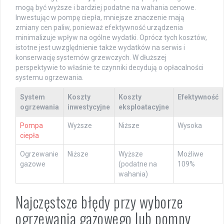
mogą być wyższe i bardziej podatne na wahania cenowe.
Inwestując w pompę ciepła, mniejsze znaczenie mają
zmiany cen paliw, ponieważ efektywność urządzenia
minimalizuje wpływ na ogólne wydatki. Oprócz tych kosztów,
istotne jest uwzględnienie także wydatków na serwis i
konserwację systemów grzewczych. W dłuższej
perspektywie to właśnie te czynniki decydują o opłacalności
systemu ogrzewania.
System
Koszty
Koszty
Efektywność
ogrzewania
inwestycyjne
eksploatacyjne
Pompa
Wyższe
Niższe
Wysoka
ciepła
Ogrzewanie
Niższe
Wyższe
Możliwe
gazowe
(podatne na
109%
wahania)
Najczęstsze błędy przy wyborze
ogrzewania gazowego lub pompy