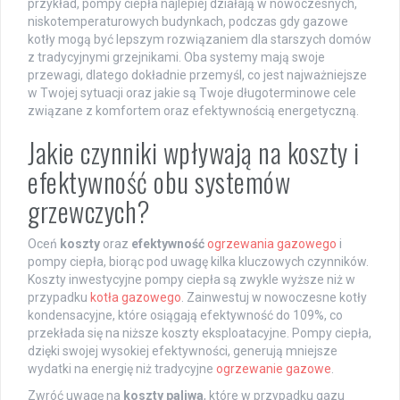
przykład, pompy ciepła najlepiej działają w nowoczesnych,
niskotemperaturowych budynkach, podczas gdy gazowe
kotły mogą być lepszym rozwiązaniem dla starszych domów
z tradycyjnymi grzejnikami. Oba systemy mają swoje
przewagi, dlatego dokładnie przemyśl, co jest najważniejsze
w Twojej sytuacji oraz jakie są Twoje długoterminowe cele
związane z komfortem oraz efektywnością energetyczną.
Jakie czynniki wpływają na koszty i
efektywność obu systemów
grzewczych?
Oceń
koszty
oraz
efektywność
ogrzewania gazowego
i
pompy ciepła, biorąc pod uwagę kilka kluczowych czynników.
Koszty inwestycyjne pompy ciepła są zwykle wyższe niż w
przypadku
kotła gazowego
. Zainwestuj w nowoczesne kotły
kondensacyjne, które osiągają efektywność do 109%, co
przekłada się na niższe koszty eksploatacyjne. Pompy ciepła,
dzięki swojej wysokiej efektywności, generują mniejsze
wydatki na energię niż tradycyjne
ogrzewanie gazowe
.
Zwróć uwagę na
koszty paliwa
, które w przypadku gazu