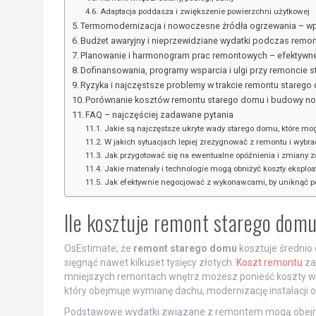
Adaptacja poddasza i zwiększenie powierzchni użytkowej
Termomodernizacja i nowoczesne źródła ogrzewania – wp
Budżet awaryjny i nieprzewidziane wydatki podczas remo
Planowanie i harmonogram prac remontowych – efektywne
Dofinansowania, programy wsparcia i ulgi przy remoncie 
Ryzyka i najczęstsze problemy w trakcie remontu stareg
Porównanie kosztów remontu starego domu i budowy 
FAQ – najczęściej zadawane pytania
Jakie są najczęstsze ukryte wady starego domu, które mo
W jakich sytuacjach lepiej zrezygnować z remontu i wy
Jak przygotować się na ewentualne opóźnienia i zmiany 
Jakie materiały i technologie mogą obniżyć koszty eksploa
Jak efektywnie negocjować z wykonawcami, by uniknąć 
Ile kosztuje remont starego domu
OsEstimate, że
remont starego domu
kosztuje średnio
sięgnąć nawet kilkuset tysięcy złotych.
Koszt remontu
za
mniejszych remontach wnętrz możesz ponieść koszty w
który obejmuje wymianę dachu, modernizację instalacji 
Podstawowe wydatki związane z remontem mogą obej