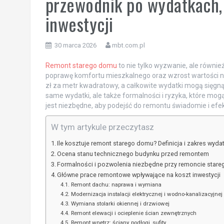
przewodnik po wydatkach, 
inwestycji
30 marca 2026
mbt.com.pl
Remont starego domu
to nie tylko wyzwanie, ale również
poprawę komfortu mieszkalnego oraz wzrost wartości n
zł za metr kwadratowy, a całkowite wydatki mogą sięgnąć
same wydatki, ale także formalności i ryzyka, które mo
jest niezbędne, aby podejść do remontu świadomie i efe
W tym artykule przeczytasz
Ile kosztuje remont starego domu? Definicja i zakres wyd
Ocena stanu technicznego budynku przed remontem
Formalności i pozwolenia niezbędne przy remoncie star
Główne prace remontowe wpływające na koszt inwestycji
Remont dachu: naprawa i wymiana
Modernizacja instalacji elektrycznej i wodno-kanalizacyjnej
Wymiana stolarki okiennej i drzwiowej
Remont elewacji i ocieplenie ścian zewnętrznych
Remont wnętrz: ściany, podłogi, sufity