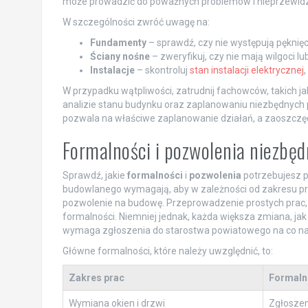
może prowadzić do poważnych problemów i nieprzewidz
W szczególności zwróć uwagę na:
Fundamenty
– sprawdź, czy nie występują pęknięci
Ściany nośne
– zweryfikuj, czy nie mają wilgoci l
Instalacje
– skontroluj
stan instalacji elektrycznej
,
W przypadku wątpliwości, zatrudnij fachowców, takich ja
analizie stanu budynku oraz zaplanowaniu niezbędnych 
pozwala na właściwe zaplanowanie działań, a zaoszczęd
Formalności i pozwolenia niezbę
Sprawdź, jakie
formalności
i
pozwolenia
potrzebujesz 
budowlanego wymagają, aby w zależności od zakresu pr
pozwolenie na budowę. Przeprowadzenie prostych prac,
formalności. Niemniej jednak, każda większa zmiana, ja
wymaga zgłoszenia do starostwa powiatowego na co naj
Główne formalności, które należy uwzględnić, to:
Zakres prac
Formaln
Wymiana okien i drzwi
Zgłoszen