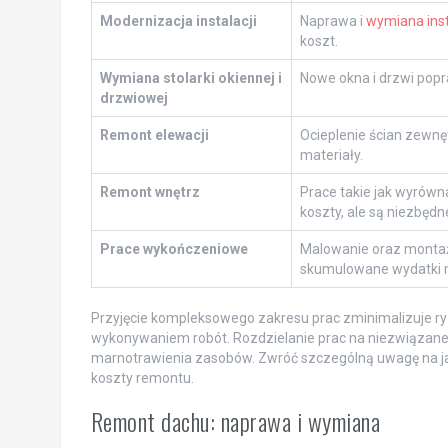
Modernizacja instalacji
Naprawa i
wymiana insta
koszt.
Wymiana stolarki okiennej i
Nowe okna i drzwi popr
drzwiowej
Remont elewacji
Ocieplenie ścian zewnę
materiały.
Remont wnętrz
Prace takie jak wyrówn
koszty, ale są niezbędne
Prace wykończeniowe
Malowanie oraz montaż
skumulowane wydatki 
Przyjęcie kompleksowego zakresu prac zminimalizuje 
wykonywaniem robót. Rozdzielanie prac na niezwiązan
marnotrawienia zasobów. Zwróć szczególną uwagę na j
koszty remontu.
Remont dachu: naprawa i wymiana