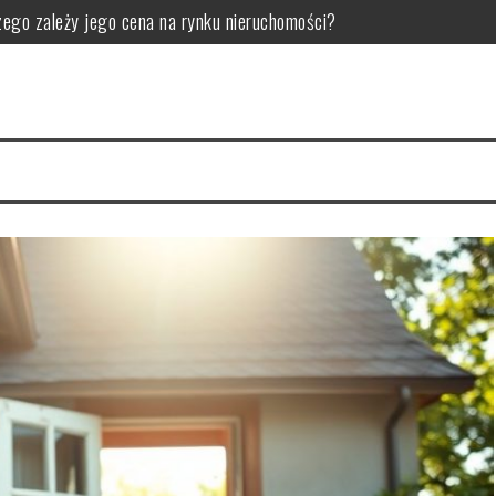
czego zależy jego cena na rynku nieruchomości?
montem, by uniknąć nieprzewidzianych kosztów i zagrożeń
ędna: kluczowe sytuacje i praktyczne wskazówki przed decyzją
 technicznego: kluczowe kroki i typowe pułapki przed kontrolą
 kluczowe listy i najczęstsze pułapki do uniknięcia
 kluczowe elementy i interpretacja dla skutecznych decyzji