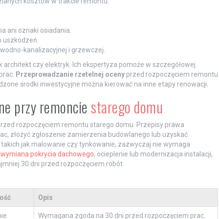
ianych kosztów w trakcie remontu.
a ani oznaki osiadania.
ub uszkodzeń.
 wodno-kanalizacyjnej i grzewczej.
k architekt czy elektryk. Ich ekspertyza pomoże w szczegółowej
prac.
Przeprowadzanie rzetelnej oceny
przed rozpoczęciem remontu
zone środki inwestycyjne można kierować na inne etapy renowacji.
dne przy remoncie
starego domu
przed rozpoczęciem remontu starego domu. Przepisy prawa
ac, złożyć zgłoszenie zamierzenia budowlanego lub uzyskać
 takich jak malowanie czy tynkowanie, zazwyczaj nie wymaga
k
wymiana pokrycia dachowego
, ocieplenie lub modernizacja instalacji,
mniej 30 dni przed rozpoczęciem robót.
ość
Opis
ie
Wymagana zgoda na 30 dni przed rozpoczęciem prac.