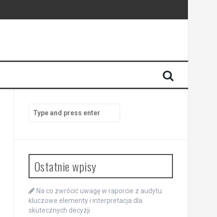
Search
for:
Ostatnie wpisy
Na co zwrócić uwagę w raporcie z audytu:
kluczowe elementy i interpretacja dla
skutecznych decyzji