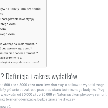
ływ na koszty i oszczędności
ntu
 zarządzanie inwestycją
starego domu
o domu
nowego domu
gą wpłynąć na koszt remontu?
brać budowę nowego domu?
zakresu prac podczas remontu?
tacji po remoncie?
podwyżek cen podczas remontu?
? Definicja i zakres wydatków
 od
800 zł do 2000 zł za metr kwadratowy
, a całkowite wydatki mogą
leży głównie od zakresu prac oraz stanu technicznego budynku. Przy
 wysokości od
30 000 zł do 80 000 zł
. Natomiast kompleksowy remont,
oraz termomodernizację, będzie znacznie droższy.
mować: