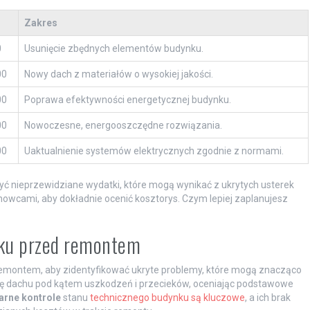
Zakres
0
Usunięcie zbędnych elementów budynku.
00
Nowy dach z materiałów o wysokiej jakości.
00
Poprawa efektywności energetycznej budynku.
00
Nowoczesne, energooszczędne rozwiązania.
00
Uaktualnienie systemów elektrycznych zgodnie z normami.
yć nieprzewidziane wydatki, które mogą wynikać z ukrytych usterek
howcami, aby dokładnie ocenić kosztorys. Czym lepiej zaplanujesz
nku przed remontem
emontem, aby zidentyfikować ukryte problemy, które mogą znacząco
ję dachu pod kątem uszkodzeń i przecieków, oceniając podstawowe
arne kontrole
stanu
technicznego budynku są kluczowe
, a ich brak