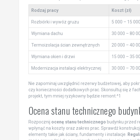
Rodzaj pracy
Koszt (zł)
Rozbiórki i wywóz gruzu
5 000 – 15 00
Wymiana dachu
30 000 – 80 0
Termoizolacja ścian zewnętrznych
20 000 – 40 0
Wymiana okien i drzwi
15 000 – 35 0
Modernizacja instalacji elektrycznej
30 000 – 70 0
Nie zapominaj uwzględnić rezerwy budżetowej, aby pokr
czy konieczności dodatkowych prac. Skonsultuj się z fac
projekt, tym mniej ryzykowny będzie remont.^1
Ocena stanu technicznego budy
Rozpocznij
ocenę stanu technicznego
budynku przed r
wpłynąć na koszty oraz zakres prac. Sprawdź konstrukc
elementy takie jak ściany, fundamenty i instalacje.
Regul