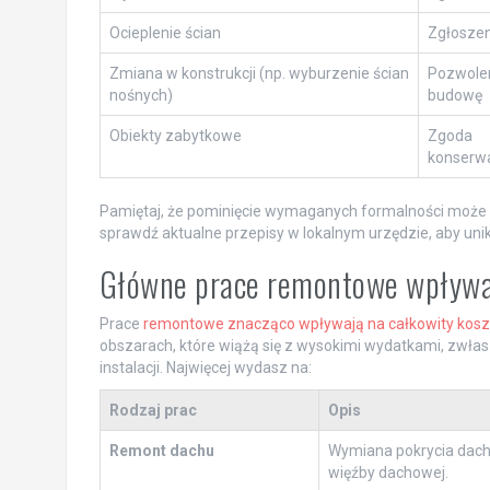
Ocieplenie ścian
Zgłoszen
Zmiana w konstrukcji (np. wyburzenie ścian
Pozwolen
nośnych)
budowę
Obiekty zabytkowe
Zgoda
konserw
Pamiętaj, że pominięcie wymaganych formalności może
sprawdź aktualne przepisy w lokalnym urzędzie, aby un
Główne prace remontowe wpływaj
Prace
remontowe znacząco wpływają na całkowity kosz
obszarach, które wiążą się z wysokimi wydatkami, zwła
instalacji. Najwięcej wydasz na:
Rodzaj prac
Opis
Remont dachu
Wymiana pokrycia dacho
więźby dachowej.