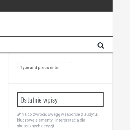
Search
for:
Ostatnie wpisy
Na co zwrócić uwagę w raporcie z audytu:
kluczowe elementy i interpretacja dla
skutecznych decyzji