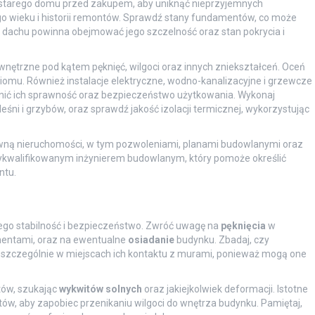
starego domu przed zakupem, aby uniknąć nieprzyjemnych
go wieku i historii remontów. Sprawdź stany fundamentów, co może
dachu powinna obejmować jego szczelność oraz stan pokrycia i
wnętrzne pod kątem pęknięć, wilgoci oraz innych zniekształceń. Oceń
ziomu. Również instalacje elektryczne, wodno-kanalizacyjne i grzewcze
nić ich sprawność oraz bezpieczeństwo użytkowania. Wykonaj
ni i grzybów, oraz sprawdź jakość izolacji termicznej, wykorzystując
awną nieruchomości, w tym pozwoleniami, planami budowlanymi oraz
z wykwalifikowanym inżynierem budowlanym, który pomoże określić
ntu.
 jego stabilność i bezpieczeństwo. Zwróć uwagę na
pęknięcia
w
entami, oraz na ewentualne
osiadanie
budynku. Zbadaj, czy
szczególnie w miejscach ich kontaktu z murami, ponieważ mogą one
ów, szukając
wykwitów solnych
oraz jakiejkolwiek deformacji. Istotne
tów, aby zapobiec przenikaniu wilgoci do wnętrza budynku. Pamiętaj,