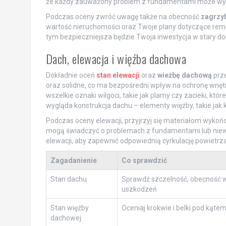
że każdy zauważony problem z fundamentami może wym
Podczas oceny zwróć uwagę także na obecność
zagrzyb
wartość nieruchomości oraz Twoje plany dotyczące remont
tym bezpieczniejsza będzie Twoja inwestycja w stary d
Dach, elewacja i więźba dachowa
Dokładnie oceń
stan elewacji
oraz
wieżbę dachową
prze
oraz solidne, co ma bezpośredni wpływ na ochronę wnę
wszelkie oznaki wilgoci, takie jak plamy czy zacieki, kt
wygląda konstrukcja dachu – elementy więźby, takie jak k
Podczas oceny elewacji, przyjrzyj się materiałom wykońc
mogą świadczyć o problemach z fundamentami lub niew
elewacji, aby zapewnić odpowiednią cyrkulację powietrza,
Zagadanienie
Co sprawdzić
Stan dachu
Sprawdź szczelność, obecność w
uszkodzeń
Stan więźby
Oceniaj krokwie i belki pod kątem
dachowej