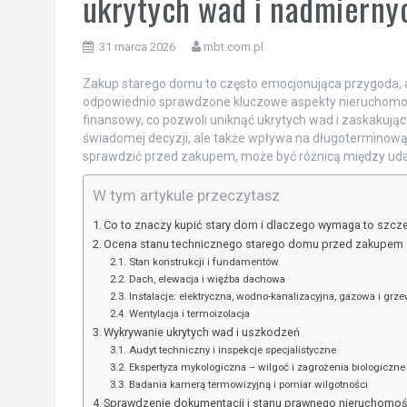
ukrytych wad i nadmierny
31 marca 2026
mbt.com.pl
Zakup starego domu to często emocjonująca przygoda, a
odpowiednio sprawdzone kluczowe aspekty nieruchomości
finansowy, co pozwoli uniknąć ukrytych wad i zaskakują
świadomej decyzji, ale także wpływa na długoterminową 
sprawdzić przed zakupem, może być różnicą między u
W tym artykule przeczytasz
Co to znaczy kupić stary dom i dlaczego wymaga to szcz
Ocena stanu technicznego starego domu przed zakupem
Stan konstrukcji i fundamentów
Dach, elewacja i więźba dachowa
Instalacje: elektryczna, wodno-kanalizacyjna, gazowa i grz
Wentylacja i termoizolacja
Wykrywanie ukrytych wad i uszkodzeń
Audyt techniczny i inspekcje specjalistyczne
Ekspertyza mykologiczna – wilgoć i zagrożenia biologiczne
Badania kamerą termowizyjną i pomiar wilgotności
Sprawdzenie dokumentacji i stanu prawnego nieruchomoś