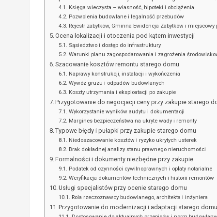
Księga wieczysta – własność, hipoteki i obciążenia
Pozwolenia budowlane i legalność przebudów
Rejestr zabytków, Gminna Ewidencja Zabytków i miejscowy
Ocena lokalizacji i otoczenia pod kątem inwestycji
Sąsiedztwo i dostęp do infrastruktury
Warunki planu zagospodarowania i zagrożenia środowisk
Szacowanie kosztów remontu starego domu
Naprawy konstrukcji, instalacji i wykończenia
Wywóz gruzu i odpadów budowlanych
Koszty utrzymania i eksploatacji po zakupie
Przygotowanie do negocjacji ceny przy zakupie starego 
Wykorzystanie wyników audytu i dokumentacji
Margines bezpieczeństwa na ukryte wady i remonty
Typowe błędy i pułapki przy zakupie starego domu
Niedoszacowanie kosztów i ryzyko ukrytych usterek
Brak dokładnej analizy stanu prawnego nieruchomości
Formalności i dokumenty niezbędne przy zakupie
Podatek od czynności cywilnoprawnych i opłaty notarialne
Weryfikacja dokumentów technicznych i historii remontów
Usługi specjalistów przy ocenie starego domu
Rola rzeczoznawcy budowlanego, architekta i inżyniera
Przygotowanie do modernizacji i adaptacji starego dom
Dostosowanie do aktualnych przepisów i norm budowlany