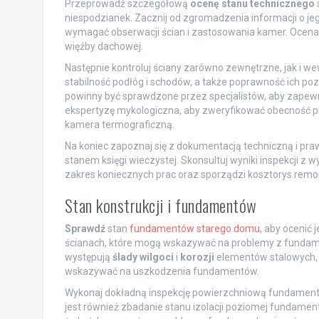
Przeprowadź szczegółową
ocenę stanu technicznego
niespodzianek. Zacznij od zgromadzenia informacji o je
wymagać obserwacji ścian i zastosowania kamer. Ocena 
więźby dachowej.
Następnie kontroluj ściany zarówno zewnętrzne, jak i we
stabilność podłóg i schodów, a także poprawność ich po
powinny być sprawdzone przez specjalistów, aby zapew
ekspertyzę mykologiczna, aby zweryfikować obecność pleś
kamera termograficzną.
Na koniec zapoznaj się z dokumentacją techniczną i pr
stanem księgi wieczystej. Skonsultuj wyniki inspekcji 
zakres koniecznych prac oraz sporządzi kosztorys remo
Stan konstrukcji i fundamentów
Sprawdź
stan
fundamentów starego domu
, aby ocenić
ścianach, które mogą wskazywać na problemy z fundam
występują
ślady wilgoci
i
korozji
elementów stalowych, 
wskazywać na uszkodzenia fundamentów.
Wykonaj dokładną inspekcję powierzchniową fundament
jest również zbadanie stanu izolacji poziomej fundamen