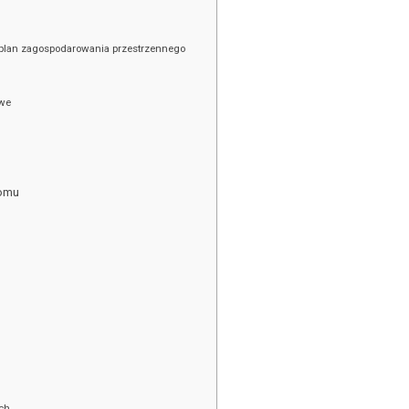
 plan zagospodarowania przestrzennego
owe
domu
u
ch