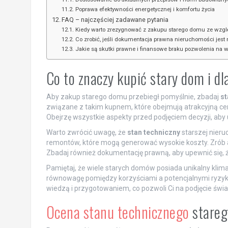
Poprawa efektywności energetycznej i komfortu życia
FAQ – najczęściej zadawane pytania
Kiedy warto zrezygnować z zakupu starego domu ze wzgl
Co zrobić, jeśli dokumentacja prawna nieruchomości jest 
Jakie są skutki prawne i finansowe braku pozwolenia na
Co to znaczy kupić stary dom i d
Aby zakup starego domu przebiegł pomyślnie, zbadaj
st
związane z takim kupnem, które obejmują atrakcyjną cen
Obejrzę wszystkie aspekty przed podjęciem decyzji, ab
Warto zwrócić uwagę, że
stan techniczny
starszej nieru
remontów, które mogą generować wysokie koszty. Zrób aud
Zbadaj również dokumentację prawną, aby upewnić się, ż
Pamiętaj, że wiele starych domów posiada unikalny klimat,
równowagę pomiędzy korzyściami a potencjalnymi ryzyka
wiedzą i przygotowaniem, co pozwoli Ci na podjęcie świa
Ocena stanu technicznego
stareg