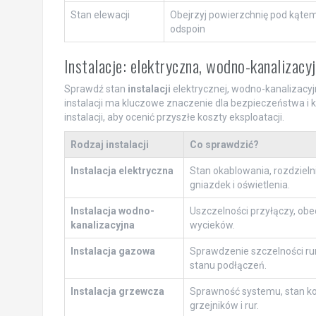
Stan elewacji
Obejrzyj powierzchnię pod kątem
odspoin
Instalacje: elektryczna, wodno-kanalizacy
Sprawdź stan
instalacji
elektrycznej, wodno-kanalizacyj
instalacji ma kluczowe znaczenie dla bezpieczeństwa i 
instalacji, aby ocenić przyszłe koszty eksploatacji.
Rodzaj instalacji
Co sprawdzić?
Instalacja elektryczna
Stan okablowania, rozdzielni
gniazdek i oświetlenia.
Instalacja wodno-
Uszczelności przyłączy, ob
kanalizacyjna
wycieków.
Instalacja gazowa
Sprawdzenie szczelności ru
stanu podłączeń.
Instalacja grzewcza
Sprawność systemu, stan ko
grzejników i rur.