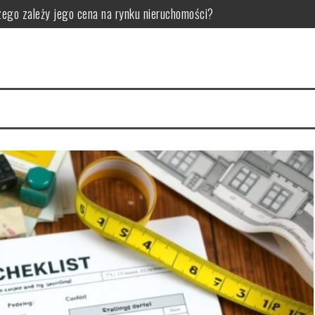
czego zależy jego cena na rynku nieruchomości?
montem, by uniknąć nieprzewidzianych kosztów i zagrożeń
ędna: kluczowe sytuacje i praktyczne wskazówki przed decyzją
 technicznego: kluczowe kroki i typowe pułapki przed kontrolą
 kluczowe listy i najczęstsze pułapki do uniknięcia
 kluczowe elementy i interpretacja dla skutecznych decyzji