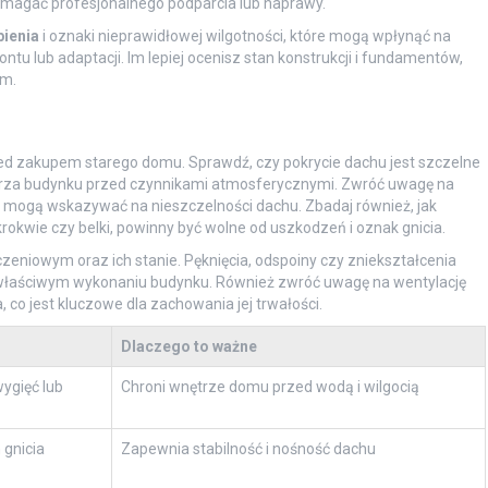
agać profesjonalnego podparcia lub naprawy.
ienia
i oznaki nieprawidłowej wilgotności, które mogą wpłynąć na
u lub adaptacji. Im lepiej ocenisz stan konstrukcji i fundamentów,
om.
d zakupem starego domu. Sprawdź, czy pokrycie dachu jest szczelne
trza budynku przed czynnikami atmosferycznymi. Zwróć uwagę na
óre mogą wskazywać na nieszczelności dachu. Zbadaj również, jak
rokwie czy belki, powinny być wolne od uszkodzeń i oznak gnicia.
zeniowym oraz ich stanie. Pęknięcia, odspoiny czy zniekształcenia
łaściwym wykonaniu budynku. Również zwróć uwagę na wentylację
 co jest kluczowe dla zachowania jej trwałości.
Dlaczego to ważne
ygięć lub
Chroni wnętrze domu przed wodą i wilgocią
 gnicia
Zapewnia stabilność i nośność dachu