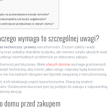
ędu na przewidywane koszty remontu?
niekompletna lub budzi wątpliwości?
 wcześniejsze przebudowy w starym domu?
laczego wymaga to szczególnej uwagi?
an techniczny
i
prawny
nieruchomości. Zrozum zalety i wady
ę oraz unikalny charakter budynku, ale również ryzyko ukrytych wad.
y uniknąć ewentualnych problemów po dokonaniu zakupu.
chomości jest kluczowy. Wiele
starych domów
wymaga gruntownych
yt techniczny, aby ocenić, jakie usługi i naprawy będą konieczne.
e nie ma żadnych obciążeń ani hipoteki związanej z nieruchomością.
 a ich lokalizacja często bywa korzystna. Staraj się znaleźć
mi. Ostatecznie kluczowe jest, by podejść do zakupu z odpowiednią
domej decyzji.
o domu przed zakupem