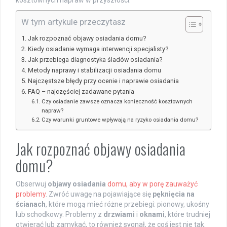
kosztownych napraw w przyszłości.
W tym artykule przeczytasz
Jak rozpoznać objawy osiadania domu?
Kiedy osiadanie wymaga interwencji specjalisty?
Jak przebiega diagnostyka śladów osiadania?
Metody naprawy i stabilizacji osiadania domu
Najczęstsze błędy przy ocenie i naprawie osiadania
FAQ – najczęściej zadawane pytania
Czy osiadanie zawsze oznacza konieczność kosztownych
napraw?
Czy warunki gruntowe wpływają na ryzyko osiadania domu?
Jak rozpoznać objawy osiadania
domu?
Obserwuj
objawy osiadania
domu, aby w porę zauważyć
problemy
. Zwróć uwagę na pojawiające się
pęknięcia na
ścianach
, które mogą mieć różne przebiegi: pionowy, ukośny
lub schodkowy. Problemy z
drzwiami
i
oknami
, które trudniej
otwierać lub zamykać, to również sygnał, że coś jest nie tak.