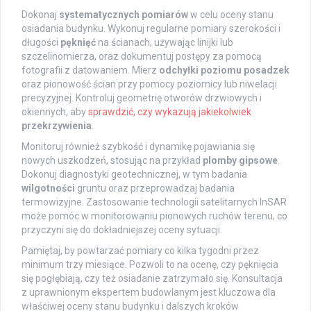
Dokonaj
systematycznych pomiarów
w celu oceny stanu
osiadania budynku. Wykonuj regularne pomiary szerokości i
długości
pęknięć
na ścianach, używając linijki lub
szczelinomierza, oraz dokumentuj postępy za pomocą
fotografii z datowaniem. Mierz
odchyłki poziomu posadzek
oraz pionowość ścian przy pomocy poziomicy lub niwelacji
precyzyjnej. Kontroluj geometrię otworów drzwiowych i
okiennych, aby
sprawdzić, czy wykazują jakiekolwiek
przekrzywienia
.
Monitoruj również szybkość i dynamikę pojawiania się
nowych uszkodzeń, stosując na przykład
plomby gipsowe
.
Dokonuj diagnostyki geotechnicznej, w tym badania
wilgotności
gruntu oraz przeprowadzaj badania
termowizyjne. Zastosowanie technologii satelitarnych InSAR
może pomóc w monitorowaniu pionowych ruchów terenu, co
przyczyni się do dokładniejszej oceny sytuacji.
Pamiętaj, by powtarzać pomiary co kilka tygodni przez
minimum trzy miesiące. Pozwoli to na ocenę, czy pęknięcia
się pogłębiają, czy też osiadanie zatrzymało się. Konsultacja
z uprawnionym ekspertem budowlanym jest kluczowa dla
właściwej oceny stanu budynku i dalszych kroków