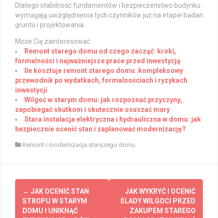
Dlatego stabilność fundamentów i bezpieczeństwo budynku
wymagają uwzględnienia tych czynników już na etapie badań
gruntu i projektowania.
Może Cię zainteresować
Remont starego domu od czego zacząć: kroki,
formalności i najważniejsze prace przed inwestycją
Ile kosztuje remont starego domu: kompleksowy
przewodnik po wydatkach, formalnościach i ryzykach
inwestycji
Wilgoć w starym domu: jak rozpoznać przyczyny,
zapobiegać skutkom i skutecznie osuszać mury
Stara instalacja elektryczna i hydrauliczna w domu: jak
bezpiecznie ocenić stan i zaplanować modernizację?
Remont i modernizacja starszego domu
Post
←
JAK OCENIĆ STAN
JAK WYKRYĆ I OCENIĆ
navigation
STROPU W STARYM
ŚLADY WILGOCI PRZED
DOMU I UNIKNĄĆ
ZAKUPEM STAREGO