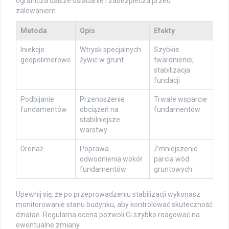
ogranicza dalsze osiadanie i zabezpiecza przed
zalewaniem.
Metoda
Opis
Efekty
Iniekcje
Wtrysk specjalnych
Szybkie
geopolimerowe
żywic w grunt
twardnienie,
stabilizacja
fundacji
Podbijanie
Przenoszenie
Trwałe wsparcie
fundamentów
obciążeń na
fundamentów
stabilniejsze
warstwy
Drenaż
Poprawa
Zmniejszenie
odwodnienia wokół
parcia wód
fundamentów
gruntowych
Upewnij się, że po przeprowadzeniu stabilizacji wykonasz
monitorowanie stanu budynku, aby kontrolować skuteczność
działań. Regularna ocena pozwoli Ci szybko reagować na
ewentualne zmiany.