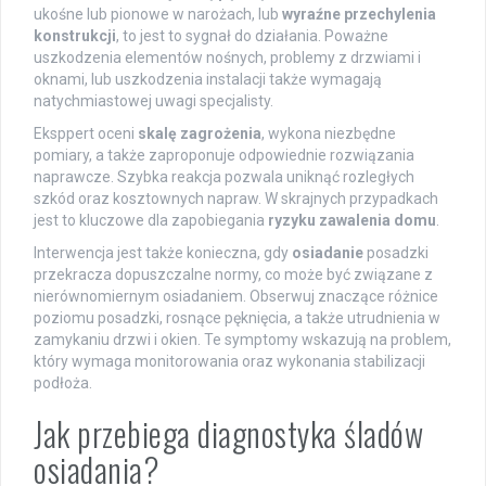
ukośne lub pionowe w narożach, lub
wyraźne przechylenia
konstrukcji
, to jest to sygnał do działania. Poważne
uszkodzenia elementów nośnych, problemy z drzwiami i
oknami, lub uszkodzenia instalacji także wymagają
natychmiastowej uwagi specjalisty.
Eksppert oceni
skalę zagrożenia
, wykona niezbędne
pomiary, a także zaproponuje odpowiednie rozwiązania
naprawcze. Szybka reakcja pozwala uniknąć rozległych
szkód oraz kosztownych napraw. W skrajnych przypadkach
jest to kluczowe dla zapobiegania
ryzyku zawalenia domu
.
Interwencja jest także konieczna, gdy
osiadanie
posadzki
przekracza dopuszczalne normy, co może być związane z
nierównomiernym osiadaniem. Obserwuj znaczące różnice
poziomu posadzki, rosnące pęknięcia, a także utrudnienia w
zamykaniu drzwi i okien. Te symptomy wskazują na problem,
który wymaga monitorowania oraz wykonania stabilizacji
podłoża.
Jak przebiega diagnostyka śladów
osiadania?