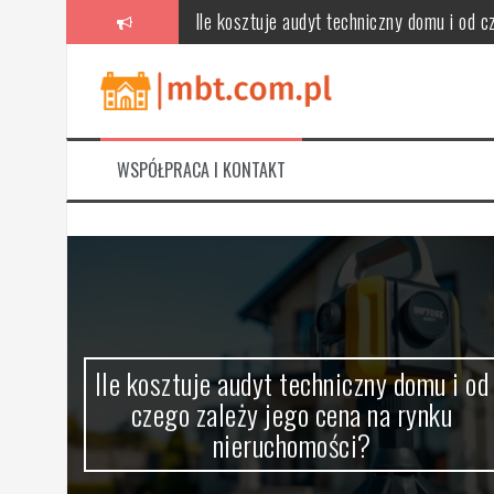
Skip
Ile kosztuje audyt techniczny domu i od 
to
content
Kiedy wykonać audyt techniczny przed re
Kiedy ekspertyza konstruktora jest niezb
Jak skutecznie przygotować się do audytu
WSPÓŁPRACA I KONTAKT
Jak przygotować dokumenty przed audytem:
Na co zwrócić uwagę w raporcie z audytu:
 z
Ile kosztuje audyt techniczny domu i od
czego zależy jego cena na rynku
zji
nieruchomości?