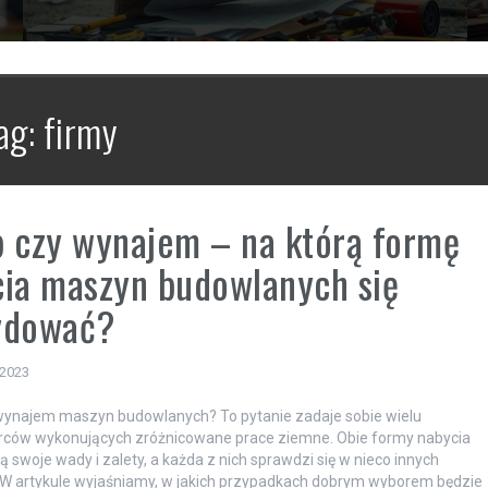
ag:
firmy
 czy wynajem – na którą formę
ia maszyn budowlanych się
ydować?
 2023
wynajem maszyn budowlanych? To pytanie zadaje sobie wielu
orców wykonujących zróżnicowane prace ziemne. Obie formy nabycia
ą swoje wady i zalety, a każda z nich sprawdzi się w nieco innych
 W artykule wyjaśniamy, w jakich przypadkach dobrym wyborem będzie