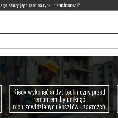
czego zależy jego cena na rynku nieruchomości?
montem, by uniknąć nieprzewidzianych kosztów i zagrożeń
ędna: kluczowe sytuacje i praktyczne wskazówki przed decyzją
 technicznego: kluczowe kroki i typowe pułapki przed kontrolą
 kluczowe listy i najczęstsze pułapki do uniknięcia
 kluczowe elementy i interpretacja dla skutecznych decyzji
Kiedy wykonać audyt techniczny przed
remontem, by uniknąć
nieprzewidzianych kosztów i zagrożeń