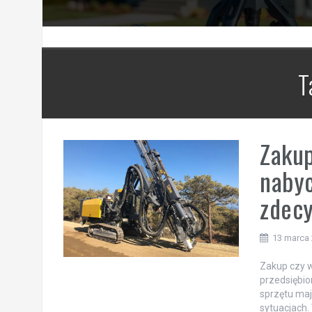
T
Zakup
nabyc
zdec
13 marca
Zakup czy 
przedsiębi
sprzętu maj
sytuacjach.