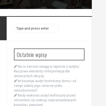
Search
for:
Ostatnie wpisy
Na co zwrócić uwagę w raporcie z audytu:
kluczowe elementy i interpretacja dla
skutecznych decyzji
Ile kosztuje audyt techniczny domu i od
czego zależy jego cena na rynku
nieruchomości?
Kiedy wykonać audyt techniczny przed
remontem, by uniknąć nieprzewidzianych
kosztów i zagrożeń